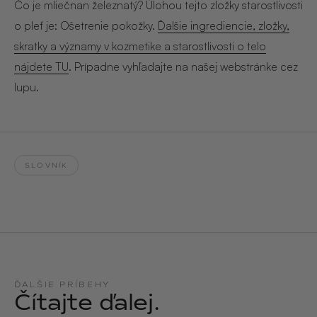
Hair & Body Mist
Čo je mliečnan železnatý? Úlohou tejto zložky starostlivosti
SOLEILLE
L´AMOUR
o pleť je: Ošetrenie pokožky.
Ďalšie ingrediencie, zložky,
€29,90
€24,90
Hand Cream Serum
skratky a významy v kozmetike a starostlivosti o telo
Nail Oil
nájdete TU
. Prípadne vyhľadajte na našej webstránke cez
MUCUMU
MUCUMU
Candle
Essentials set
lupu.
Candles
ROUGE
L´AMOUR
€24,90
€38,90
Sety
MUCUMU
MUCUMU
SLOVNÍK
Hair & Body Mist
Hand Cream Serum
L´AMOUR
L´AMOUR
€24,90
€12,90
SOLEILLE
L'AMOUR
ROUGE
ĎALŠIE PRÍBEHY
Čítajte ďalej.
CASHMERE