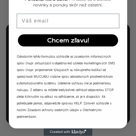
novinky a ponuky skôr než ostatní..
Email
Chcem zľavu!
MUCUMU KVÍZ
Ktorá vôňa Vám
Odoslaním tohto formulára súhlasíte so zasielaním informačných
sadne?
správ (napr. aktualizácií o objednávke) a/alebo marketingových SMS
správ (napr. pripomienok týkajúcich sa nákupného košíka) od
5 otázok. Jedna odpoveď. Vaša ideálna MUCUMU
spoločnosti MUCUMU vrátane správ odosielaných prostredníctvom
vôňa.
automatizovaného systému. Udelenie súhlasu nie je podmienkou
nákupu. Z odberu sa môžete kedykoľvek odhlásiť odpoveďou STOP
alebo kliknutím na odkaz na odhlásenie, ak je k dispozícii. Ak
SPUSTIŤ KVÍZ →
potrebujete pomoc, odpovedzte správou HELP. Zároveň súhlasíte s
našimi
Zásadami ochrany osobných údajov
a
Obchodnými
podmienkami
.