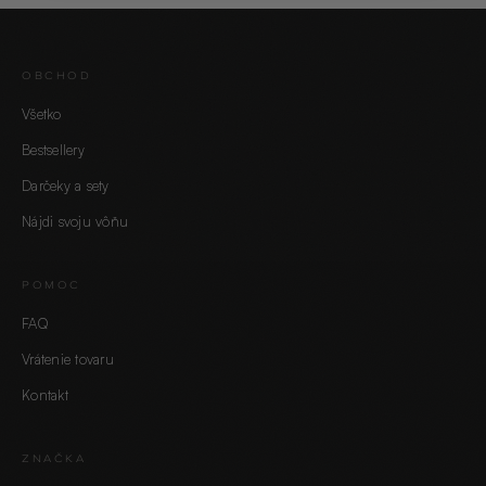
OBCHOD
Všetko
Bestsellery
Darčeky a sety
Nájdi svoju vôňu
POMOC
FAQ
Vrátenie tovaru
Kontakt
ZNAČKA