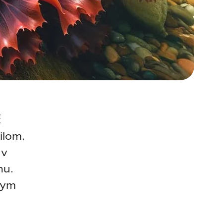
ť
ilom.
 v
nu.
kym