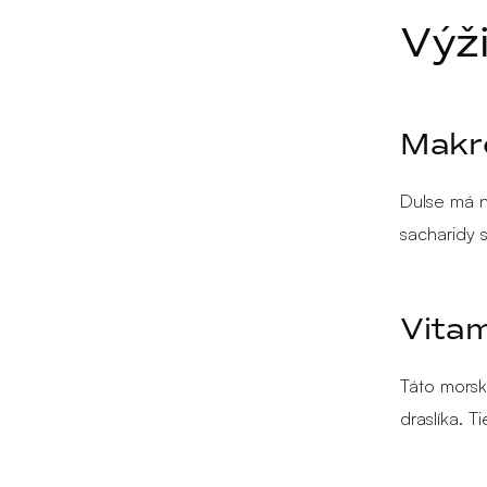
Výž
Makro
Dulse má n
sacharidy s
Vitam
Táto morsk
draslíka. T