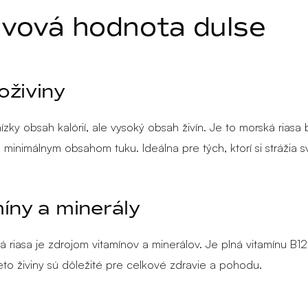
ivová hodnota dulse
živiny
ízky obsah kalórií, ale vysoký obsah živín. Je to morská riasa
 minimálnym obsahom tuku. Ideálna pre tých, ktorí si strážia s
íny a minerály
á riasa je zdrojom vitamínov a minerálov. Je plná vitamínu B12
ieto živiny sú dôležité pre celkové zdravie a pohodu.