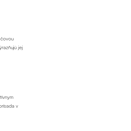
ľúčovou
razňujú jej
atívnym
prísada v