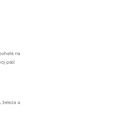
 bohatá na
voj pás!
, železa a