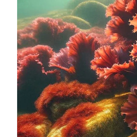
NOIX
ANGĒLIQUE