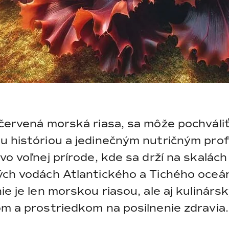
 červená morská riasa, sa môže pochváli
u históriou a jedinečným nutričným prof
vo voľnej prírode, kde sa drží na skalách
ých vodách Atlantického a Tichého oceá
ie je len morskou riasou, ale aj kulinárs
om a prostriedkom na posilnenie zdravia.