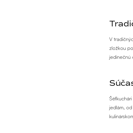
Tradi
V tradičný
zložkou po
jedinečnú c
Súča
Šéfkuchári
jedlám, od
kulinársko