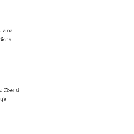
u a na
adičné
. Zber si
čuje