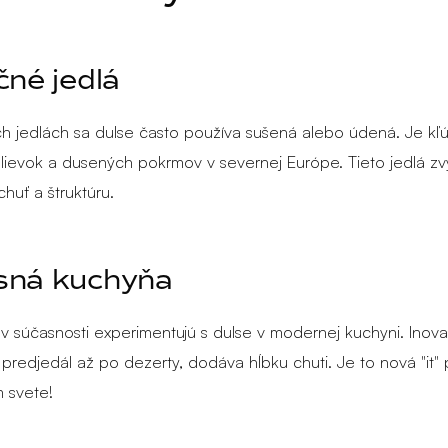
čné jedlá
ch jedlách sa dulse často používa sušená alebo údená. Je k
lievok a dusených pokrmov v severnej Európe. Tieto jedlá zvý
huť a štruktúru.
sná kuchyňa
 v súčasnosti experimentujú s dulse v modernej kuchyni. Inov
 predjedál až po dezerty, dodáva hĺbku chuti. Je to nová "it" 
m svete!