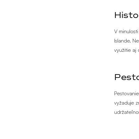
Histo
V minulost
Islande. N
využitie aj
Pesto
Pestovanie
vyžaduje zr
udržateľno