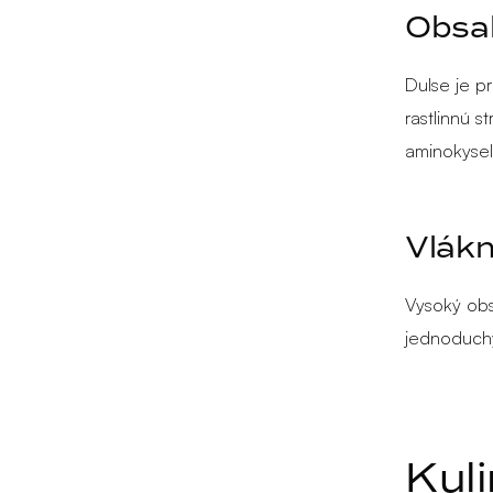
Obsah
Dulse je p
rastlinnú s
aminokysel
Vlákn
Vysoký obs
jednoduchý
Kuli