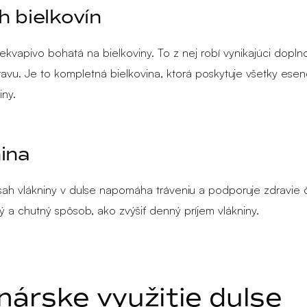
 bielkovín
rekvapivo bohatá na bielkoviny. To z nej robí vynikajúci dopln
travu. Je to kompletná bielkovina, ktorá poskytuje všetky esen
iny.
ina
ah vlákniny v dulse napomáha tráveniu a podporuje zdravie č
 a chutný spôsob, ako zvýšiť denný príjem vlákniny.
nárske využitie dulse