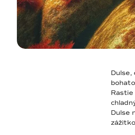
Dulse,
bohato
Rastie 
chladn
Dulse n
zážitk