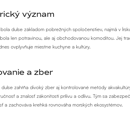
rický význam
i bola dulse základom pobrežných spoločenstiev, najmä v Írsk
ebola len potravinou, ale aj obchodovanou komoditou. Jej tr
 dnes ovplyvňuje miestne kuchyne a kultúry.
vanie a zber
 dulse zahŕňa divoký zber aj kontrolované metódy akvakultúry
učnosť a znalosť zákonitostí prílivu a odlivu. Tým sa zabezpe
sť a zachováva krehká rovnováha morských ekosystémov.