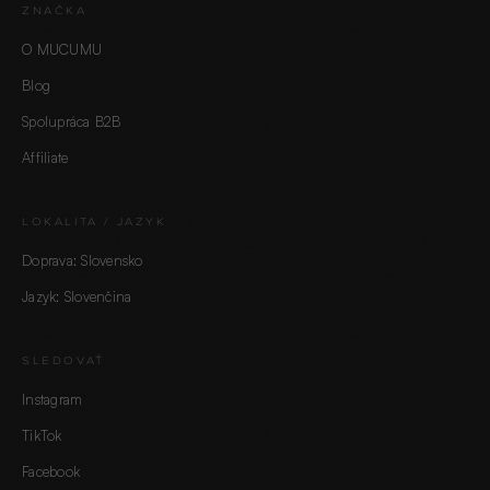
ZNAČKA
O MUCUMU
Blog
Spolupráca B2B
Affiliate
LOKALITA / JAZYK
Doprava: Slovensko
Jazyk: Slovenčina
SLEDOVAŤ
Instagram
TikTok
Facebook