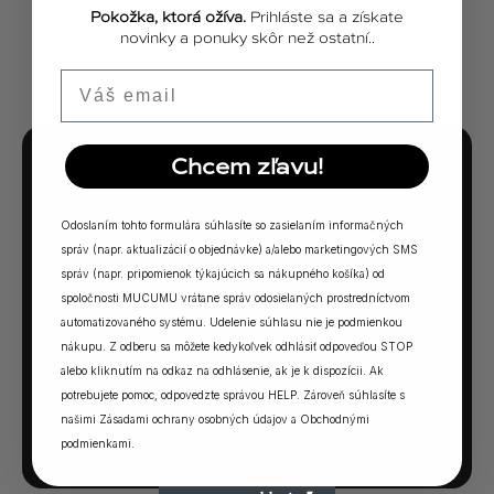
Pokožka, ktorá ožíva.
Prihláste sa a získate
ZOBRAZIŤ VŠETKY PRÍBEHY
novinky a ponuky skôr než ostatní..
Email
Chcem zľavu!
MUCUMU KVÍZ
Ktorá vôňa Vám
Odoslaním tohto formulára súhlasíte so zasielaním informačných
správ (napr. aktualizácií o objednávke) a/alebo marketingových SMS
sadne?
správ (napr. pripomienok týkajúcich sa nákupného košíka) od
spoločnosti MUCUMU vrátane správ odosielaných prostredníctvom
5 otázok. Jedna odpoveď. Vaša ideálna MUCUMU
automatizovaného systému. Udelenie súhlasu nie je podmienkou
vôňa.
nákupu. Z odberu sa môžete kedykoľvek odhlásiť odpoveďou STOP
alebo kliknutím na odkaz na odhlásenie, ak je k dispozícii. Ak
potrebujete pomoc, odpovedzte správou HELP. Zároveň súhlasíte s
SPUSTIŤ KVÍZ →
našimi
Zásadami ochrany osobných údajov
a
Obchodnými
podmienkami
.