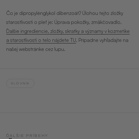
Hair & Body Mist
SOLEILLE
L´AMOUR
€29,90
€24,90
Čo je dipropylénglykol dibenzoát? Úlohou tejto zložky
Hand Cream Serum
starostlivosti o pleť je: Úprava pokožky, zmäkčovadlo.
Nail Oil
Ďalšie ingrediencie, zložky, skratky a významy v kozmetike
MUCUMU
MUCUMU
Candle
Essentials set
a starostlivosti o telo nájdete TU
. Prípadne vyhľadajte na
Candles
ROUGE
L´AMOUR
našej webstránke cez lupu.
€24,90
€38,90
Sety
MUCUMU
MUCUMU
Hair & Body Mist
Hand Cream Serum
L´AMOUR
L´AMOUR
SLOVNÍK
€24,90
€12,90
SOLEILLE
L'AMOUR
ROUGE
CASHMERE
ĎALŠIE PRÍBEHY