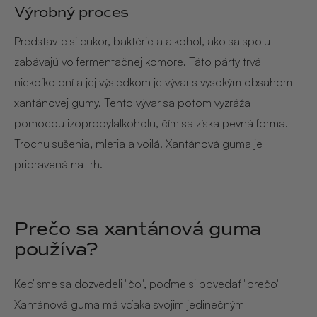
Výrobný proces
Predstavte si cukor, baktérie a alkohol, ako sa spolu
zabávajú vo fermentačnej komore. Táto párty trvá
niekoľko dní a jej výsledkom je vývar s vysokým obsahom
xantánovej gumy. Tento vývar sa potom vyzráža
pomocou izopropylalkoholu, čím sa získa pevná forma.
Trochu sušenia, mletia a voilá! Xantánová guma je
pripravená na trh.
Prečo sa xantánová guma
používa?
Keď sme sa dozvedeli "čo", poďme si povedať "prečo"
Xantánová guma má vďaka svojim jedinečným