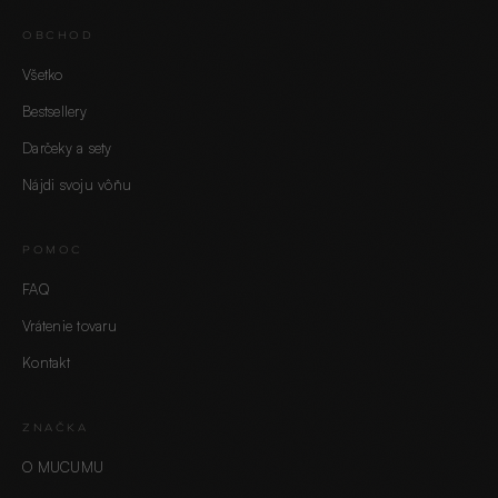
OBCHOD
Všetko
Bestsellery
Darčeky a sety
Nájdi svoju vôňu
POMOC
FAQ
Vrátenie tovaru
Kontakt
ZNAČKA
O MUCUMU