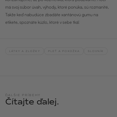
má svoj súbor úvah, výhody, ktoré ponúka, sú rozmanité.
Takže keď nabudúce zbadáte xantánovú gumu na
etikete, spoznáte kúzlo, ktoré v sebe tká!
LÁTKY A ZLOŽKY
PLEŤ A POKOŽKA
SLOVNÍK
ĎALŠIE PRÍBEHY
Čítajte ďalej.