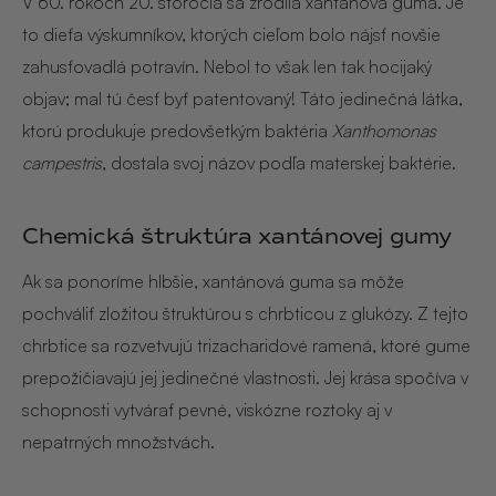
V 60. rokoch 20. storočia sa zrodila xantánová guma. Je
to dieťa výskumníkov, ktorých cieľom bolo nájsť novšie
zahusťovadlá potravín. Nebol to však len tak hocijaký
objav; mal tú česť byť patentovaný! Táto jedinečná látka,
ktorú produkuje predovšetkým baktéria
Xanthomonas
campestris
, dostala svoj názov podľa materskej baktérie.
Chemická štruktúra xantánovej gumy
Ak sa ponoríme hlbšie, xantánová guma sa môže
pochváliť zložitou štruktúrou s chrbticou z glukózy. Z tejto
chrbtice sa rozvetvujú trizacharidové ramená, ktoré gume
prepožičiavajú jej jedinečné vlastnosti. Jej krása spočíva v
schopnosti vytvárať pevné, viskózne roztoky aj v
nepatrných množstvách.