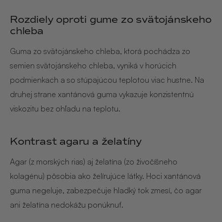
Rozdiely oproti gume zo svätojánskeho
chleba
Guma zo svätojánskeho chleba, ktorá pochádza zo
semien svätojánskeho chleba, vyniká v horúcich
podmienkach a so stúpajúcou teplotou viac hustne. Na
druhej strane xantánová guma vykazuje konzistentnú
viskozitu bez ohľadu na teplotu.
Kontrast agaru a želatíny
Agar (z morských rias) aj želatína (zo živočíšneho
kolagénu) pôsobia ako želírujúce látky. Hoci xantánová
guma negeluje, zabezpečuje hladký tok zmesí, čo agar
ani želatína nedokážu ponúknuť.