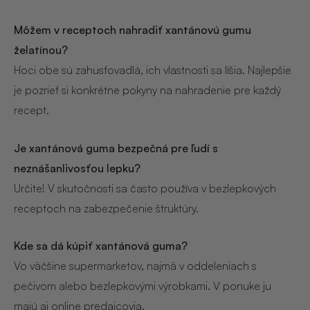
Môžem v receptoch nahradiť xantánovú gumu
želatínou?
Hoci obe sú zahusťovadlá, ich vlastnosti sa líšia. Najlepšie
je pozrieť si konkrétne pokyny na nahradenie pre každý
recept.
Je xantánová guma bezpečná pre ľudí s
neznášanlivosťou lepku?
Určite! V skutočnosti sa často používa v bezlepkových
receptoch na zabezpečenie štruktúry.
Kde sa dá kúpiť xantánová guma?
Vo väčšine supermarketov, najmä v oddeleniach s
pečivom alebo bezlepkovými výrobkami. V ponuke ju
majú aj online predajcovia.