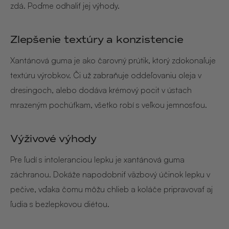
zdá. Poďme odhaliť jej výhody.
Zlepšenie textúry a konzistencie
Xantánová guma je ako čarovný prútik, ktorý zdokonaľuje
textúru výrobkov. Či už zabraňuje oddeľovaniu oleja v
dresingoch, alebo dodáva krémový pocit v ústach
mrazeným pochúťkam, všetko robí s veľkou jemnosťou.
Výživové výhody
Pre ľudí s intoleranciou lepku je xantánová guma
záchranou. Dokáže napodobniť väzbový účinok lepku v
pečive, vďaka čomu môžu chlieb a koláče pripravovať aj
ľudia s bezlepkovou diétou.