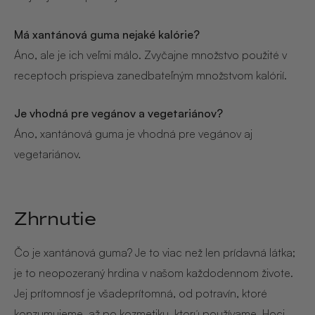
Má xantánová guma nejaké kalórie?
Áno, ale je ich veľmi málo. Zvyčajne množstvo použité v
receptoch prispieva zanedbateľným množstvom kalórií.
Je vhodná pre vegánov a vegetariánov?
Áno, xantánová guma je vhodná pre vegánov aj
vegetariánov.
Zhrnutie
Čo je xantánová guma? Je to viac než len prídavná látka;
je to neopozeraný hrdina v našom každodennom živote.
Jej prítomnosť je všadeprítomná, od potravín, ktoré
konzumujeme, až po kozmetiku, ktorú používame. Hoci