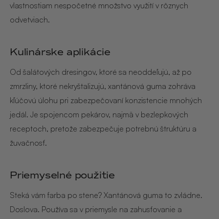
vlastnostiam nespočetné množstvo využití v rôznych
odvetviach.
Kulinárske aplikácie
Od šalátových dresingov, ktoré sa neoddeľujú, až po
zmrzliny, ktoré nekryštalizujú, xantánová guma zohráva
kľúčovú úlohu pri zabezpečovaní konzistencie mnohých
jedál. Je spojencom pekárov, najmä v bezlepkových
receptoch, pretože zabezpečuje potrebnú štruktúru a
žuvačnosť.
Priemyselné použitie
Steká vám farba po stene? Xantánová guma to zvládne.
Doslova. Používa sa v priemysle na zahusťovanie a