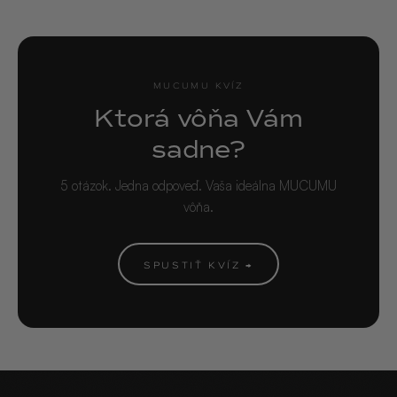
MUCUMU KVÍZ
Ktorá vôňa Vám
sadne?
5 otázok. Jedna odpoveď. Vaša ideálna MUCUMU
vôňa.
SPUSTIŤ KVÍZ →