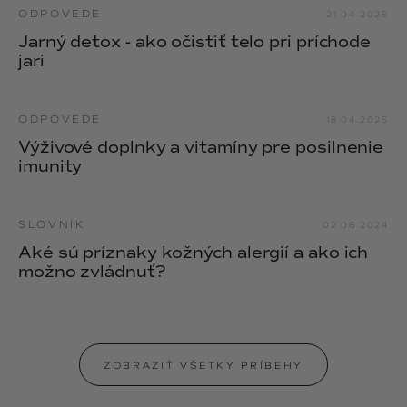
ODPOVEDE
21.04.2025
Jarný detox - ako očistiť telo pri príchode
jari
ODPOVEDE
18.04.2025
Výživové doplnky a vitamíny pre posilnenie
imunity
SLOVNÍK
02.06.2024
Aké sú príznaky kožných alergií a ako ich
možno zvládnuť?
ZOBRAZIŤ VŠETKY PRÍBEHY