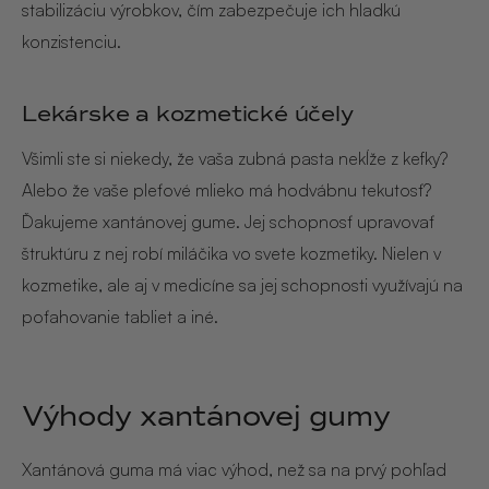
stabilizáciu výrobkov, čím zabezpečuje ich hladkú
konzistenciu.
Lekárske a kozmetické účely
Všimli ste si niekedy, že vaša zubná pasta nekĺže z kefky?
Alebo že vaše pleťové mlieko má hodvábnu tekutosť?
Ďakujeme xantánovej gume. Jej schopnosť upravovať
štruktúru z nej robí miláčika vo svete kozmetiky. Nielen v
kozmetike, ale aj v medicíne sa jej schopnosti využívajú na
poťahovanie tabliet a iné.
Výhody xantánovej gumy
Xantánová guma má viac výhod, než sa na prvý pohľad