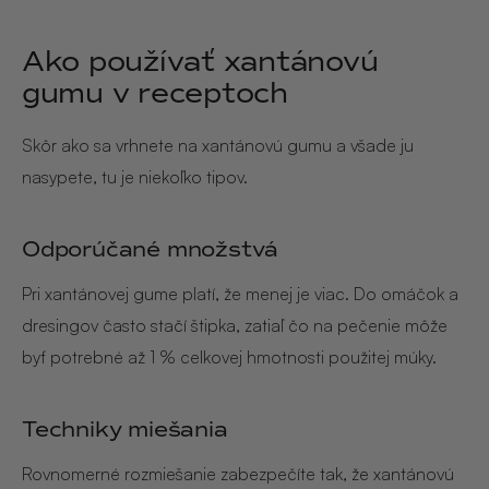
Ako používať xantánovú
gumu v receptoch
Skôr ako sa vrhnete na xantánovú gumu a všade ju
nasypete, tu je niekoľko tipov.
Odporúčané množstvá
Pri xantánovej gume platí, že menej je viac. Do omáčok a
dresingov často stačí štipka, zatiaľ čo na pečenie môže
byť potrebné až 1 % celkovej hmotnosti použitej múky.
Techniky miešania
Rovnomerné rozmiešanie zabezpečíte tak, že xantánovú