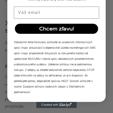
Email
Xantánová guma v porovnaní
Chcem zľavu!
s inými zahusťovadlami
Ako si xantánová guma stojí v porovnaní so svojimi
Odoslaním tohto formulára súhlasíte so zasielaním informačných
správ (napr. aktualizácií o objednávke) a/alebo marketingových SMS
kolegami?
správ (napr. pripomienok týkajúcich sa nákupného košíka) od
spoločnosti MUCUMU vrátane správ odosielaných prostredníctvom
automatizovaného systému. Udelenie súhlasu nie je podmienkou
Porovnanie s guarovou gumou
nákupu. Z odberu sa môžete kedykoľvek odhlásiť odpoveďou STOP
alebo kliknutím na odkaz na odhlásenie, ak je k dispozícii. Ak
Guarová guma, ktorá sa získava z guarových bôbov, má
potrebujete pomoc, odpovedzte správou HELP. Zároveň súhlasíte s
veľa spoločného s xantánovou gumou. Avšak zatiaľ čo
našimi
Zásadami ochrany osobných údajov
a
Obchodnými
xantánová guma zostáva stabilná pri rôznych hodnotách
podmienkami
.
pH, guarová guma uprednostňuje neutrálnejšie
prostredie.