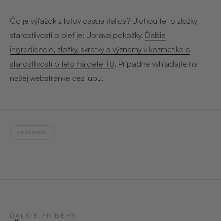
Hair & Body Mist
SOLEILLE
L´AMOUR
€29,90
€24,90
Čo je výťažok z listov cassia italica? Úlohou tejto zložky
Hand Cream Serum
starostlivosti o pleť je: Úprava pokožky.
Ďalšie
Nail Oil
ingrediencie, zložky, skratky a významy v kozmetike a
MUCUMU
MUCUMU
Candle
Essentials set
starostlivosti o telo nájdete TU
. Prípadne vyhľadajte na
Candles
ROUGE
L´AMOUR
našej webstránke cez lupu.
€24,90
€38,90
Sety
MUCUMU
MUCUMU
Hair & Body Mist
Hand Cream Serum
L´AMOUR
L´AMOUR
SLOVNÍK
€24,90
€12,90
SOLEILLE
L'AMOUR
ROUGE
CASHMERE
ĎALŠIE PRÍBEHY