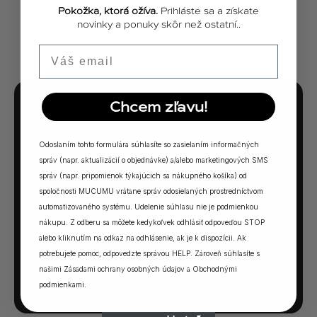
Pokožka, ktorá ožíva.
Prihláste sa a získate
ZOBRAZIŤ VŠETKY PRÍBEHY
novinky a ponuky skôr než ostatní..
Email
Chcem zľavu!
MUCUMU KVÍZ
Ktorá vôňa Vám
Odoslaním tohto formulára súhlasíte so zasielaním informačných
správ (napr. aktualizácií o objednávke) a/alebo marketingových SMS
sadne?
správ (napr. pripomienok týkajúcich sa nákupného košíka) od
spoločnosti MUCUMU vrátane správ odosielaných prostredníctvom
5 otázok. Jedna odpoveď. Vaša ideálna MUCUMU
automatizovaného systému. Udelenie súhlasu nie je podmienkou
vôňa.
nákupu. Z odberu sa môžete kedykoľvek odhlásiť odpoveďou STOP
alebo kliknutím na odkaz na odhlásenie, ak je k dispozícii. Ak
potrebujete pomoc, odpovedzte správou HELP. Zároveň súhlasíte s
SPUSTIŤ KVÍZ →
našimi
Zásadami ochrany osobných údajov
a
Obchodnými
podmienkami
.