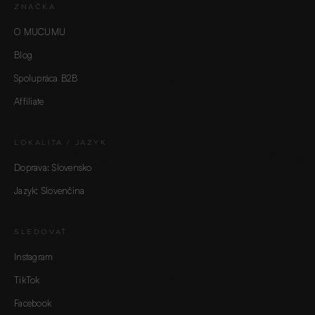
ZNAČKA
O MUCUMU
Blog
Spolupráca B2B
Affiliate
LOKALITA / JAZYK
Doprava: Slovensko
Jazyk: Slovenčina
SLEDOVAŤ
Instagram
TikTok
Facebook