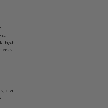
je
é sú
sledných
u tému vo
y, ktorí
m