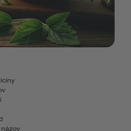
icíny
ov
í
d
 názov