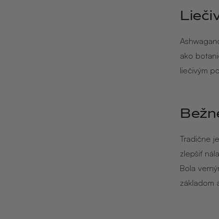
Lieči
Ashwagandh
ako botani
liečivým po
Bežné
Tradične j
zlepšiť ná
Bola verný
základom a