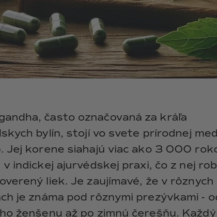
andha, často označovaná za kráľa
skych bylín, stojí vo svete prírodnej med
. Jej korene siahajú viac ako 3 000 rok
v indickej ajurvédskej praxi, čo z nej rob
verený liek. Je zaujímavé, že v rôznych
ach je známa pod rôznymi prezývkami - o
ého ženšenu až po zimnú čerešňu. Každý