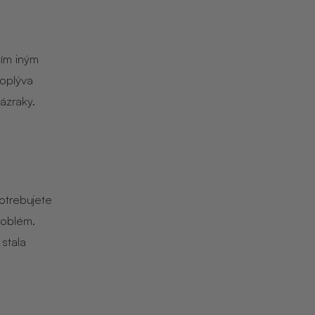
čím iným
 oplýva
zázraky.
otrebujete
roblém.
stala