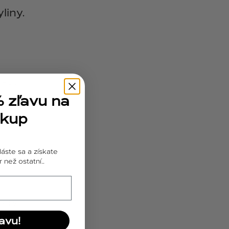
liny.
 Bola
% zľavu na
ina
ákup
ciách,
láste sa a získate
 než ostatní..
deckých
avu!