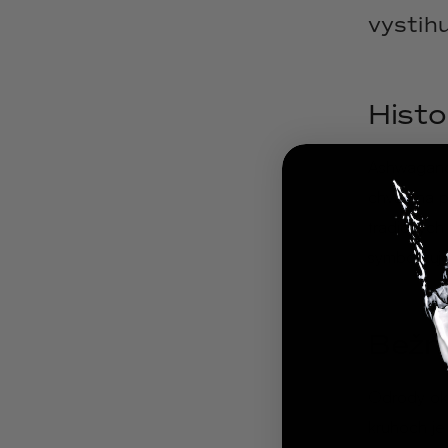
vystihu
Histo
Ashwagandh
chválená p
tradičných
symbolizuje 
Bežn
Odrody oko
kruhoch je