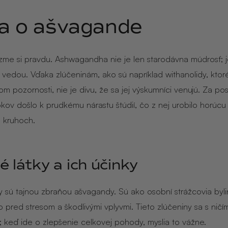
a o ašvagande
me si pravdu. Ashwagandha nie je len starodávna múdrosť; 
vedou. Vďaka zlúčeninám, ako sú napríklad withanolidy, ktor
m pozornosti, nie je divu, že sa jej výskumníci venujú. Za po
okov došlo k prudkému nárastu štúdií, čo z nej urobilo horúc
 kruhoch.
é látky a ich účinky
y sú tajnou zbraňou ašvagandy. Sú ako osobní strážcovia bylin
o pred stresom a škodlivými vplyvmi. Tieto zlúčeniny sa s ničí
 keď ide o zlepšenie celkovej pohody, myslia to vážne.