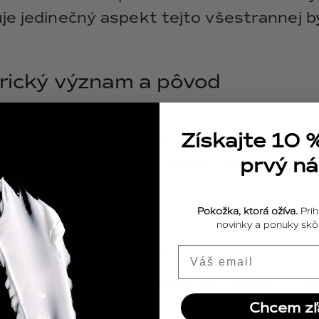
je jedinečný aspekt tejto všestrannej by
rický význam a pôvod
a má bohatú históriu pretkanú starovekými indickými spismi.
Získajte 10 
re svoje regeneračné vlastnosti a často sa používala ako byl
prvý n
 liečiteľov. Jej odkaz, hlboko zakorenený v ajurvédskych tradí
silu a vitalitu - čo svedčí o jej trvalej sile.
Pokožka, ktorá ožíva.
Prih
novinky a ponuky skôr
é názvy a odrody
Email
renia život Ashwagandhy a ukážu jej prispôsobivosť. Vo ve
 známa ako "Withania Somnifera", hovorovo sa však pre svoje
Chcem zľ