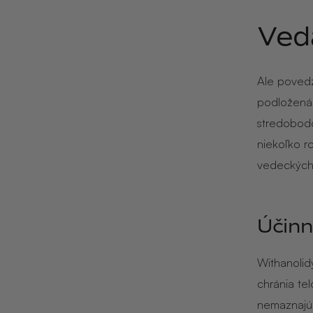
Ved
Ale povedz
podložená 
stredobodo
niekoľko r
vedeckých
Účinn
Withanolid
chránia tel
nemaznajú;