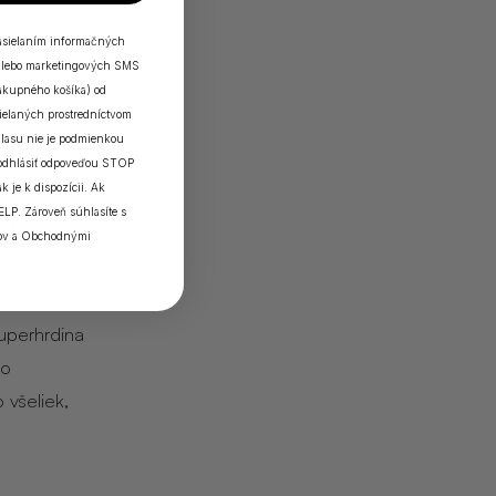
len o
é plody.
zasielaním informačných
a/alebo marketingových SMS
nákupného košíka) od
elaných prostredníctvom
lasu nie je podmienkou
 odhlásiť odpoveďou STOP
k je k dispozícii. Ak
j
ELP. Zároveň súhlasíte s
ov
a
Obchodnými
uperhrdina
ko
 všeliek,