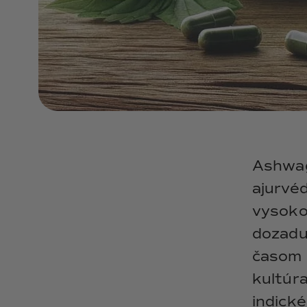
Ashwag
ajurvéd
vysoko
dozadu 
časom o
kultúr
indick