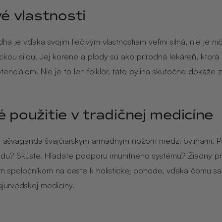
vé vlastnosti
a je vďaka svojim liečivým vlastnostiam veľmi silná, nie je ni
ckou silou. Jej korene a plody sú ako prírodná lekáreň, ktorá
tenciálom. Nie je to len folklór, táto bylina skutočne dokáže 
 použitie v tradičnej medicíne
e ašvaganda švajčiarskym armádnym nožom medzi bylinami. P
ladu? Skúste. Hľadáte podporu imunitného systému? Žiadny p
m spoločníkom na ceste k holistickej pohode, vďaka čomu sa 
jurvédskej medicíny.