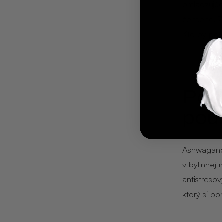
omladzujúc
ženšene. Z
Kto by pov
Poc
použ
Ashwagandh
v bylinnej
antistresov
ktorý si p