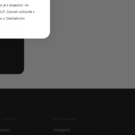
k je k dispozícii. Ak
ELP. Zároveň súhlasíte s
ov
a
Obchodnými
/ JAZYK
SLEDOVAŤ
vensko
Instagram