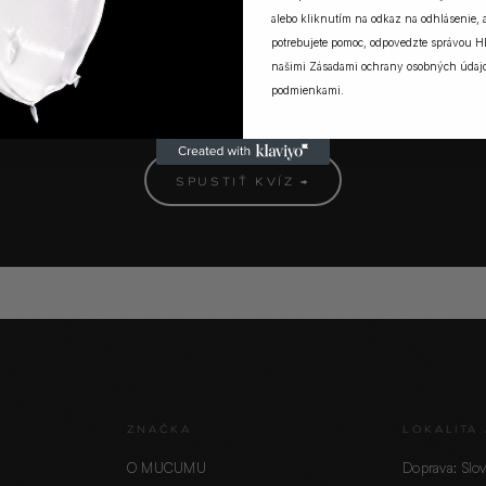
alebo kliknutím na odkaz na odhlásenie, a
MUCUMU KVÍZ
potrebujete pomoc, odpovedzte správou H
Ktorá vôňa Vám sadne?
našimi
Zásadami ochrany osobných údaj
podmienkami
.
5 otázok. Jedna odpoveď. Vaša ideálna MUCUMU vôňa.
SPUSTIŤ KVÍZ →
ZNAČKA
LOKALITA 
O MUCUMU
Doprava: Slo