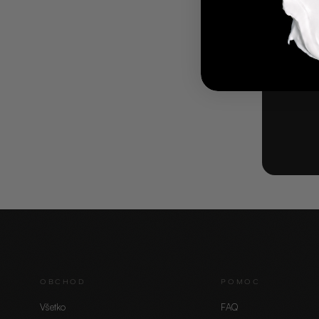
OBCHOD
POMOC
Všetko
FAQ