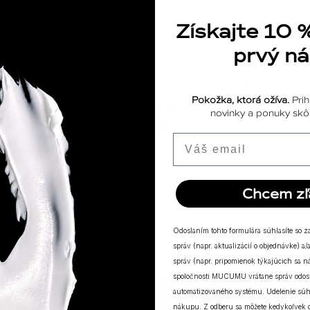
Získajte 10 
prvý n
ODPOVEDE
18.04.2025
Pokožka, ktorá ožíva.
Prih
Výživové doplnky a vitamíny pre
novinky a ponuky skôr
posilnenie imunity
Email
Chcem zľ
ZOBRAZIŤ VŠETKY PRÍBEHY
Odoslaním tohto formulára súhlasíte so 
správ (napr. aktualizácií o objednávke) 
správ (napr. pripomienok týkajúcich sa 
spoločnosti MUCUMU vrátane správ odosi
automatizovaného systému. Udelenie súh
nákupu. Z odberu sa môžete kedykoľvek