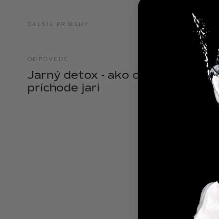
NOIX
ĎALŠIE PRÍBEHY
ANGĒLIQUE
ODPOVEDE
21.04.2025
Jarný detox - ako očistiť telo pri
príchode jari