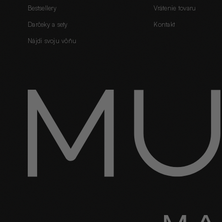
Bestsellery
Vrátenie tovaru
Darčeky a sety
Kontakt
Nájdi svoju vôňu
60 SEKÚND · 5 OTÁZOK