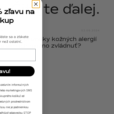
Čítajte ďalej.
% zľavu na
ákup
SLOVNÍK
02.06.2024
láste sa a získate
Aké sú príznaky kožných alergií
 než ostatní..
a ako ich možno zvládnuť?
avu!
zasielaním informačných
a/alebo marketingových SMS
nákupného košíka) od
elaných prostredníctvom
lasu nie je podmienkou
 odhlásiť odpoveďou STOP