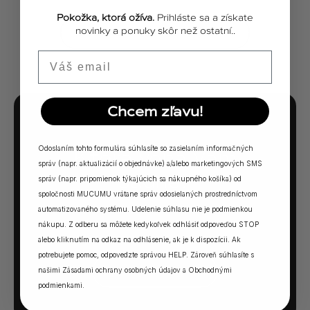
Pokožka, ktorá ožíva.
Prihláste sa a získate
novinky a ponuky skôr než ostatní..
ZOBRAZIŤ VŠETKY PRÍBEHY
Email
Chcem zľavu!
MUCUMU KVÍZ
Odoslaním tohto formulára súhlasíte so zasielaním informačných
Ktorá vôňa Vám
správ (napr. aktualizácií o objednávke) a/alebo marketingových SMS
sadne?
správ (napr. pripomienok týkajúcich sa nákupného košíka) od
spoločnosti MUCUMU vrátane správ odosielaných prostredníctvom
5 otázok. Jedna odpoveď. Vaša ideálna MUCUMU
automatizovaného systému. Udelenie súhlasu nie je podmienkou
nákupu. Z odberu sa môžete kedykoľvek odhlásiť odpoveďou STOP
vôňa.
alebo kliknutím na odkaz na odhlásenie, ak je k dispozícii. Ak
potrebujete pomoc, odpovedzte správou HELP. Zároveň súhlasíte s
našimi
Zásadami ochrany osobných údajov
a
Obchodnými
SPUSTIŤ KVÍZ →
podmienkami
.