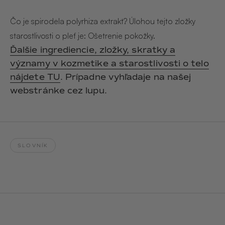
Hair & Body Mist
SOLEILLE
L´AMOUR
€29,90
€24,90
Čo je spirodela polyrhiza extrakt? Úlohou tejto zložky
Hand Cream Serum
starostlivosti o pleť je: Ošetrenie pokožky.
Nail Oil
Ďalšie ingrediencie, zložky, skratky a
MUCUMU
MUCUMU
Candle
Essentials set
významy v kozmetike a starostlivosti o telo
Candles
ROUGE
L´AMOUR
nájdete TU
. Prípadne vyhľadaje na našej
€24,90
€38,90
Sety
webstránke cez lupu.
MUCUMU
MUCUMU
Hair & Body Mist
Hand Cream Serum
L´AMOUR
L´AMOUR
€24,90
€12,90
SOLEILLE
SLOVNÍK
L'AMOUR
ROUGE
CASHMERE