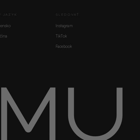
/ JAZYK
SLEDOVAŤ
vensko
Instagram
čina
TikTok
Facebook