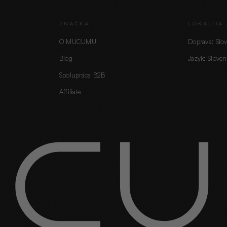
ZNAČKA
LOKALITA 
O MUCUMU
Doprava: Slo
Blog
Jazyk: Sloven
Spolupráca B2B
Affiliate