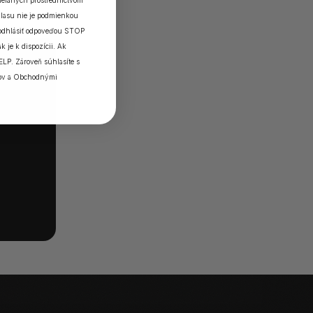
elaných prostredníctvom
lasu nie je podmienkou
 odhlásiť odpoveďou STOP
k je k dispozícii. Ak
ELP. Zároveň súhlasíte s
ov
a
Obchodnými