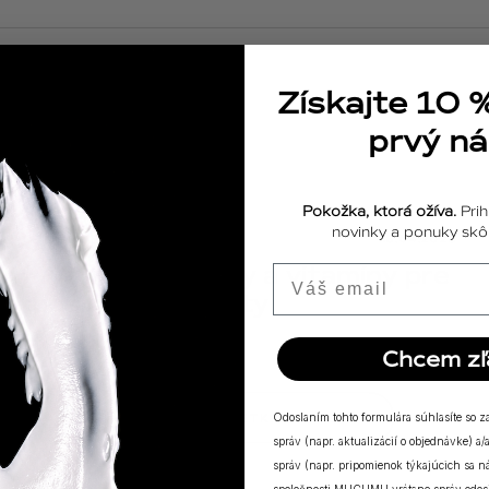
Získajte 10 
prvý n
Pokožka, ktorá ožíva.
Prih
novinky a ponuky skôr
ODPOVEDE
18.04.2025
Výživové doplnky a vitamíny pre
Email
posilnenie imunity
Chcem zľ
ZOBRAZIŤ VŠETKY PRÍBEHY
Odoslaním tohto formulára súhlasíte so 
správ (napr. aktualizácií o objednávke) 
správ (napr. pripomienok týkajúcich sa 