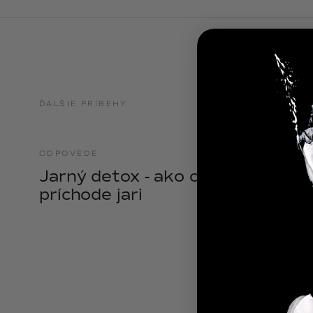
NOIX
ANGĒLIQUE
ĎALŠIE PRÍBEHY
ODPOVEDE
21.04.2025
Jarný detox - ako očistiť telo pri
príchode jari