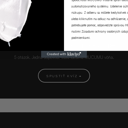
spoločnosti MUCUMU vrátane správ odosi
automatizovaného systému. Udelenie súh
nákupu. Z odberu sa môžete kedykoľvek
alebo kliknutím na odkaz na odhlásenie, a
potrebujete pomoc, odpovedzte správou H
našimi
Zásadami ochrany osobných údaj
MUCUMU KVÍZ
podmienkami
.
Ktorá vôňa Vám sadne?
5 otázok. Jedna odpoveď. Vaša ideálna MUCUMU vôňa.
SPUSTIŤ KVÍZ →