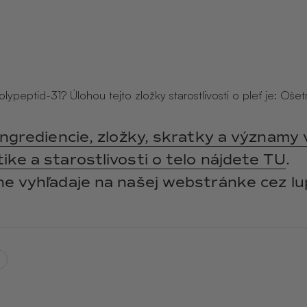
y
ANGĒLIQUE
jasmín · labdanum ·
vanilka
lypeptid-31? Úlohou tejto zložky starostlivosti o pleť je: Ošet
ingrediencie, zložky, skratky a významy 
ke a starostlivosti o telo nájdete TU
.
ne vyhľadaje na našej webstránke cez lu