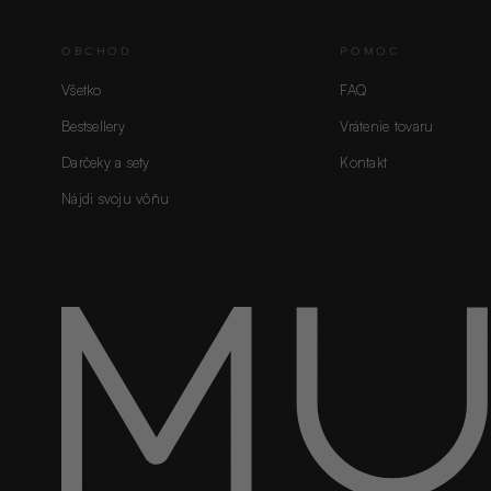
OBCHOD
POMOC
Všetko
FAQ
Bestsellery
Vrátenie tovaru
Darčeky a sety
Kontakt
Nájdi svoju vôňu