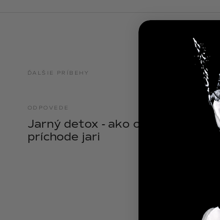
NOIX
ANGĒLIQUE
ĎALŠIE PRÍBEHY
ODPOVEDE
21.04.2025
Jarný detox - ako očistiť telo pri
príchode jari