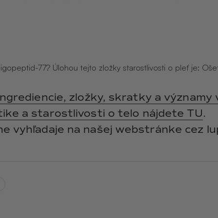
y
ANGĒLIQUE
jasmín · labdanum ·
vanilka
igopeptid-77? Úlohou tejto zložky starostlivosti o pleť je: Oše
ingrediencie, zložky, skratky a významy 
ke a starostlivosti o telo nájdete TU
.
ne vyhľadaje na našej webstránke cez lu