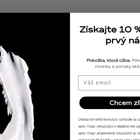
Získajte 10 
prvý n
Pokožka, ktorá ožíva.
Prih
novinky a ponuky skôr
ODPOVEDE
18.04.2025
Výživové doplnky a vitamíny pre
Email
posilnenie imunity
Chcem zľ
ZOBRAZIŤ VŠETKY PRÍBEHY
Odoslaním tohto formulára súhlasíte so 
správ (napr. aktualizácií o objednávke) 
správ (napr. pripomienok týkajúcich sa 