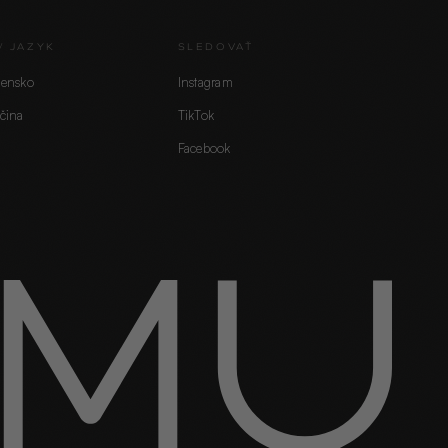
/ JAZYK
SLEDOVAŤ
vensko
Instagram
čina
TikTok
Facebook