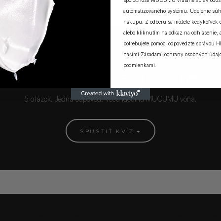
spoločnosti MUCUMU vrátane správ odosi
automatizovaného systému. Udelenie súh
nákupu. Z odberu sa môžete kedykoľvek
alebo kliknutím na odkaz na odhlásenie, a
potrebujete pomoc, odpovedzte správou H
našimi
Zásadami ochrany osobných údaj
MUCUMU KVÍZ
podmienkami
.
Ktorá vôňa Vám sadne?
5 otázok. Jedna odpoveď. Vaša ideálna MUCUMU vôňa.
SPUSTIŤ KVÍZ →