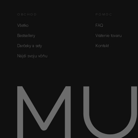
OBCHOD
POMOC
Všetko
FAQ
Bestsellery
Vrátenie tovaru
Darčeky a sety
Kontakt
Nájdi svoju vôňu