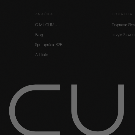
ZNAČKA
LOKALITA 
O MUCUMU
Doprava: Slo
Blog
Jazyk: Sloven
Spolupráca B2B
Affiliate