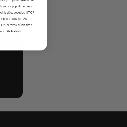
elaných prostredníctvom
lasu nie je podmienkou
 odhlásiť odpoveďou STOP
k je k dispozícii. Ak
ELP. Zároveň súhlasíte s
ov
a
Obchodnými