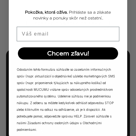
Pokožka, ktorá ožíva.
Prihláste sa a získate
novinky a ponuky skôr než ostatní..
ZOBRAZIŤ VŠETKY PRÍBEHY
Email
Chcem zľavu!
MUCUMU KVÍZ
Odoslaním tohto formulára súhlasíte so zasielaním informačných
Ktorá vôňa Vám
správ (napr. aktualizácií o objednávke) a/alebo marketingových SMS
správ (napr. pripomienok týkajúcich sa nákupného košíka) od
sadne?
spoločnosti MUCUMU vrátane správ odosielaných prostredníctvom
automatizovaného systému. Udelenie súhlasu nie je podmienkou
5 otázok. Jedna odpoveď. Vaša ideálna MUCUMU
nákupu. Z odberu sa môžete kedykoľvek odhlásiť odpoveďou STOP
vôňa.
alebo kliknutím na odkaz na odhlásenie, ak je k dispozícii. Ak
potrebujete pomoc, odpovedzte správou HELP. Zároveň súhlasíte s
našimi
Zásadami ochrany osobných údajov
a
Obchodnými
SPUSTIŤ KVÍZ →
podmienkami
.