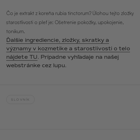
Hair & Body Mist
SOLEILLE
L´AMOUR
€29,90
€24,90
Čo je extrakt z koreňa rubia tinctorum? Úlohou tejto zložky
Hand Cream Serum
starostlivosti o pleť je: Ošetrenie pokožky, upokojenie,
Nail Oil
tonikum.
MUCUMU
MUCUMU
Candle
Essentials set
Ďalšie ingrediencie, zložky, skratky a
Candles
ROUGE
L´AMOUR
významy v kozmetike a starostlivosti o telo
€24,90
€38,90
Sety
nájdete TU
. Prípadne vyhľadaje na našej
webstránke cez lupu.
MUCUMU
MUCUMU
Hair & Body Mist
Hand Cream Serum
L´AMOUR
L´AMOUR
€24,90
€12,90
SOLEILLE
SLOVNÍK
L'AMOUR
ROUGE
CASHMERE