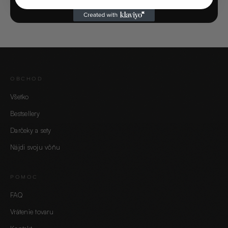
OBCHOD
Všetko
Bestsellery
Darčeky a sety
Nájdi svoju vôňu
POMOC
FAQ
Vrátenie tovaru