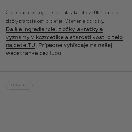
Hair & Body Mist
SOLEILLE
L´AMOUR
€29,90
€24,90
Čo je quercus aegilops extrakt z kalichov? Úlohou tejto
Hand Cream Serum
zložky starostlivosti o pleť je: Ošetrenie pokožky.
Nail Oil
Ďalšie ingrediencie, zložky, skratky a
MUCUMU
MUCUMU
Candle
Essentials set
významy v kozmetike a starostlivosti o telo
Candles
ROUGE
L´AMOUR
nájdete TU
. Prípadne vyhľadaje na našej
€24,90
€38,90
Sety
webstránke cez lupu.
MUCUMU
MUCUMU
Hair & Body Mist
Hand Cream Serum
L´AMOUR
L´AMOUR
€24,90
€12,90
SOLEILLE
SLOVNÍK
L'AMOUR
ROUGE
CASHMERE