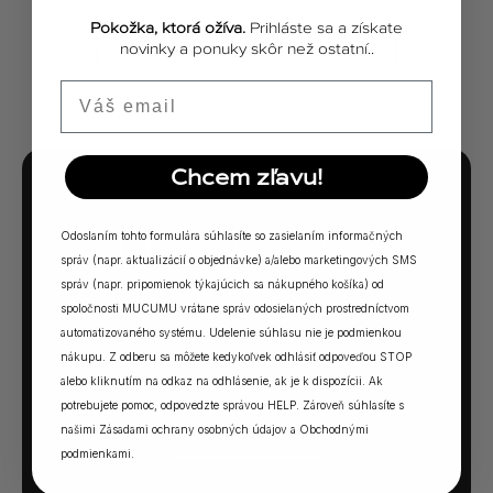
Pokožka, ktorá ožíva.
Prihláste sa a získate
novinky a ponuky skôr než ostatní..
ZOBRAZIŤ VŠETKY PRÍBEHY
Email
Chcem zľavu!
MUCUMU KVÍZ
Odoslaním tohto formulára súhlasíte so zasielaním informačných
Ktorá vôňa Vám
správ (napr. aktualizácií o objednávke) a/alebo marketingových SMS
sadne?
správ (napr. pripomienok týkajúcich sa nákupného košíka) od
spoločnosti MUCUMU vrátane správ odosielaných prostredníctvom
5 otázok. Jedna odpoveď. Vaša ideálna MUCUMU
automatizovaného systému. Udelenie súhlasu nie je podmienkou
nákupu. Z odberu sa môžete kedykoľvek odhlásiť odpoveďou STOP
vôňa.
alebo kliknutím na odkaz na odhlásenie, ak je k dispozícii. Ak
potrebujete pomoc, odpovedzte správou HELP. Zároveň súhlasíte s
našimi
Zásadami ochrany osobných údajov
a
Obchodnými
SPUSTIŤ KVÍZ →
podmienkami
.