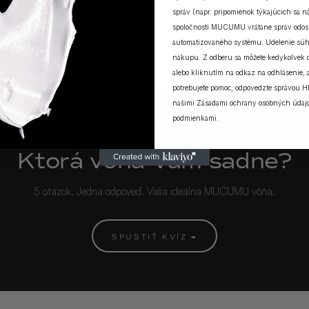
ZOBRAZIŤ VŠETKY PRÍBEHY
správ (napr. pripomienok týkajúcich sa 
spoločnosti MUCUMU vrátane správ odosi
automatizovaného systému. Udelenie súh
nákupu. Z odberu sa môžete kedykoľvek
alebo kliknutím na odkaz na odhlásenie, a
potrebujete pomoc, odpovedzte správou H
našimi
Zásadami ochrany osobných údaj
podmienkami
.
MUCUMU KVÍZ
Ktorá vôňa Vám sadne?
5 otázok. Jedna odpoveď. Vaša ideálna MUCUMU vôňa.
SPUSTIŤ KVÍZ →