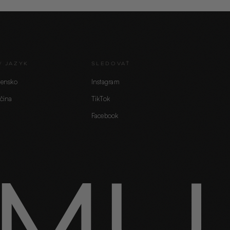
/ JAZYK
SLEDOVAŤ
vensko
Instagram
čina
TikTok
Facebook