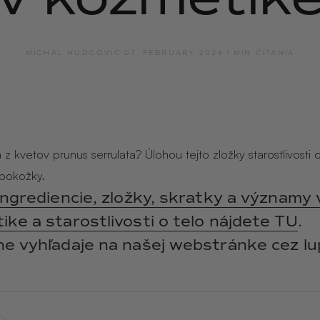
y
ANGĒLIQUE
jasmín · labdanum ·
vanilka
MICHAL HUDCOVIČ
·
07. FEBRUARY 2024
·
1 MIN ČÍTANIA
z kvetov prunus serrulata? Úlohou tejto zložky starostlivosti o
pokožky.
ingrediencie, zložky, skratky a významy 
ke a starostlivosti o telo nájdete TU
.
ne vyhľadaje na našej webstránke cez lu