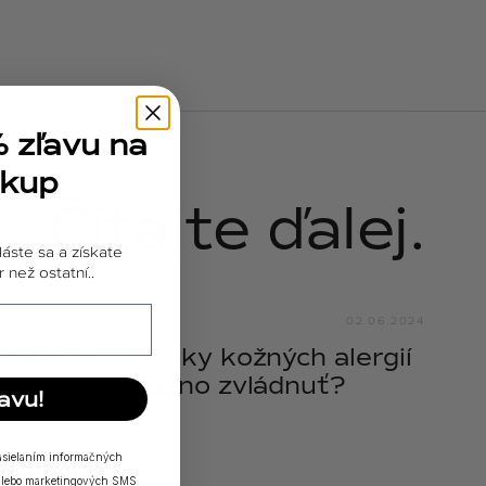
% zľavu na
ákup
Čítajte ďalej.
láste sa a získate
 než ostatní..
SLOVNÍK
02.06.2024
Aké sú príznaky kožných alergií
a ako ich možno zvládnuť?
avu!
zasielaním informačných
a/alebo marketingových SMS