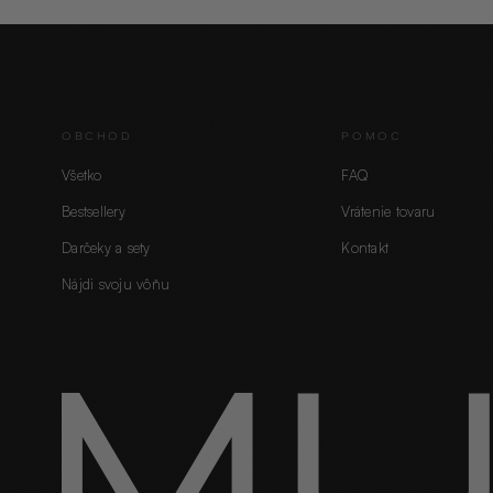
OBCHOD
POMOC
Všetko
FAQ
Bestsellery
Vrátenie tovaru
Darčeky a sety
Kontakt
Nájdi svoju vôňu