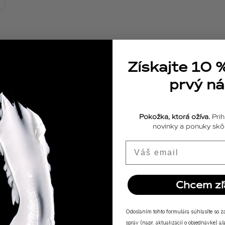
Získajte 10 
prvý n
Pokožka, ktorá ožíva.
Prih
novinky a ponuky skôr
Email
ODPOVEDE
18.04.2025
Výživové doplnky a vitamíny pre
posilnenie imunity
Chcem zľ
Odoslaním tohto formulára súhlasíte so 
správ (napr. aktualizácií o objednávke) 