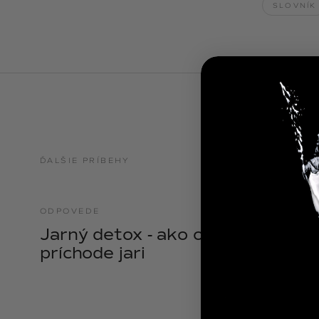
SLOVNÍK
NOIX
ANGĒLIQUE
ĎALŠIE PRÍBEHY
ODPOVEDE
21.04.2025
Jarný detox - ako očistiť telo pri
príchode jari