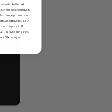
nákupného košíka) od
elaných prostredníctvom
lasu nie je podmienkou
 odhlásiť odpoveďou STOP
k je k dispozícii. Ak
ELP. Zároveň súhlasíte s
ov
a
Obchodnými