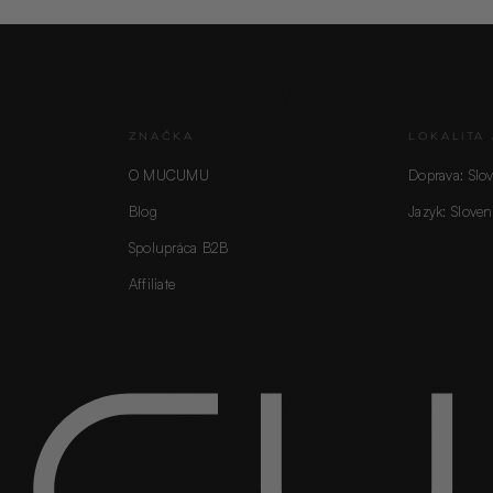
ZNAČKA
LOKALITA 
O MUCUMU
Doprava: Slo
Blog
Jazyk: Sloven
Spolupráca B2B
Affiliate