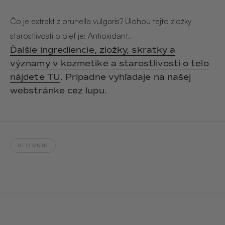
Hair & Body Mist
SOLEILLE
L´AMOUR
€29,90
€24,90
Čo je extrakt z prunella vulgaris? Úlohou tejto zložky
Hand Cream Serum
starostlivosti o pleť je: Antioxidant.
Nail Oil
Ďalšie ingrediencie, zložky, skratky a
MUCUMU
MUCUMU
Candle
Essentials set
významy v kozmetike a starostlivosti o telo
Candles
ROUGE
L´AMOUR
nájdete TU
. Prípadne vyhľadaje na našej
€24,90
€38,90
Sety
webstránke cez lupu.
MUCUMU
MUCUMU
Hair & Body Mist
Hand Cream Serum
L´AMOUR
L´AMOUR
€24,90
€12,90
SOLEILLE
SLOVNÍK
L'AMOUR
ROUGE
CASHMERE