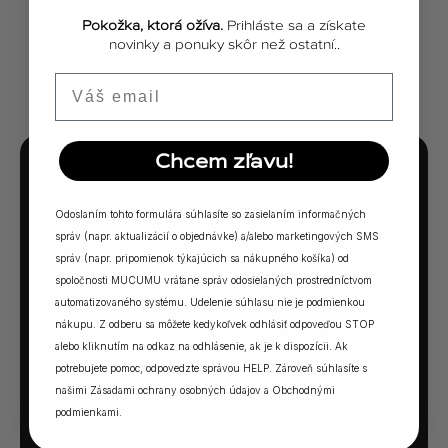
Pokožka, ktorá ožíva.
Prihláste sa a získate
novinky a ponuky skôr než ostatní..
ZOBRAZIŤ VŠETKY PRÍBEHY
Email
Chcem zľavu!
MUCUMU KVÍZ
Odoslaním tohto formulára súhlasíte so zasielaním informačných
Ktorá vôňa Vám
správ (napr. aktualizácií o objednávke) a/alebo marketingových SMS
sadne?
správ (napr. pripomienok týkajúcich sa nákupného košíka) od
spoločnosti MUCUMU vrátane správ odosielaných prostredníctvom
5 otázok. Jedna odpoveď. Vaša ideálna MUCUMU
automatizovaného systému. Udelenie súhlasu nie je podmienkou
nákupu. Z odberu sa môžete kedykoľvek odhlásiť odpoveďou STOP
vôňa.
alebo kliknutím na odkaz na odhlásenie, ak je k dispozícii. Ak
potrebujete pomoc, odpovedzte správou HELP. Zároveň súhlasíte s
našimi
Zásadami ochrany osobných údajov
a
Obchodnými
SPUSTIŤ KVÍZ →
podmienkami
.