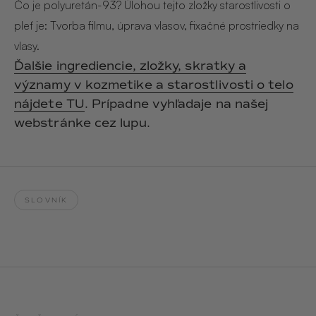
Hair & Body Mist
Čo je polyuretán-93? Úlohou tejto zložky starostlivosti o
SOLEILLE
L´AMOUR
pleť je: Tvorba filmu, úprava vlasov, fixačné prostriedky na
€29,90
€24,90
Hand Cream Serum
vlasy.
Nail Oil
Ďalšie ingrediencie, zložky, skratky a
MUCUMU
MUCUMU
významy v kozmetike a starostlivosti o telo
Candle
Essentials set
Candles
ROUGE
L´AMOUR
nájdete TU
. Prípadne vyhľadaje na našej
€24,90
€38,90
webstránke cez lupu.
Sety
MUCUMU
MUCUMU
Hair & Body Mist
Hand Cream Serum
L´AMOUR
L´AMOUR
SLOVNÍK
€24,90
€12,90
SOLEILLE
L'AMOUR
ROUGE
CASHMERE