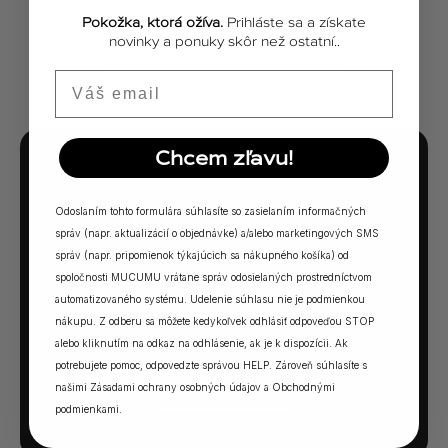
Pokožka, ktorá ožíva.
Prihláste sa a získate
novinky a ponuky skôr než ostatní..
ZOBRAZIŤ VŠETKY PRÍBEHY
Email
Chcem zľavu!
MUCUMU KVÍZ
Ktorá vôňa Vám
Odoslaním tohto formulára súhlasíte so zasielaním informačných
správ (napr. aktualizácií o objednávke) a/alebo marketingových SMS
sadne?
správ (napr. pripomienok týkajúcich sa nákupného košíka) od
spoločnosti MUCUMU vrátane správ odosielaných prostredníctvom
5 otázok. Jedna odpoveď. Vaša ideálna MUCUMU
automatizovaného systému. Udelenie súhlasu nie je podmienkou
vôňa.
nákupu. Z odberu sa môžete kedykoľvek odhlásiť odpoveďou STOP
alebo kliknutím na odkaz na odhlásenie, ak je k dispozícii. Ak
potrebujete pomoc, odpovedzte správou HELP. Zároveň súhlasíte s
SPUSTIŤ KVÍZ →
našimi
Zásadami ochrany osobných údajov
a
Obchodnými
podmienkami
.