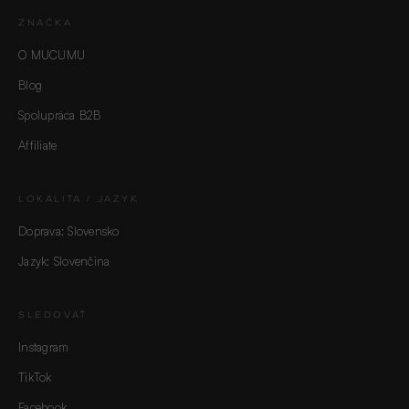
ZNAČKA
O MUCUMU
Blog
Spolupráca B2B
Affiliate
LOKALITA / JAZYK
Doprava: Slovensko
Jazyk: Slovenčina
SLEDOVAŤ
Instagram
TikTok
Facebook