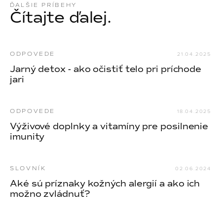
ĎALŠIE PRÍBEHY
NOIX
Čítajte ďalej.
ANGĒLIQUE
ODPOVEDE
21.04.2025
Jarný detox - ako očistiť telo pri príchode
jari
ODPOVEDE
18.04.2025
Výživové doplnky a vitamíny pre posilnenie
imunity
SLOVNÍK
02.06.2024
Aké sú príznaky kožných alergií a ako ich
možno zvládnuť?