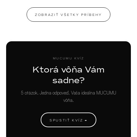
ZOBRAZIŤ VŠETKY PRÍBEHY
MUCUMU KVÍZ
Ktorá vôňa Vám
sadne?
5 otázok. Jedna odpoveď. Vaša ideálna MUCUMU
vôňa.
SPUSTIŤ KVÍZ →