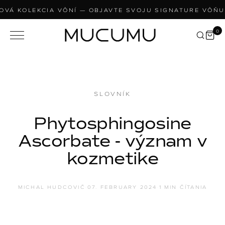
OVÁ KOLEKCIA VÔNÍ — OBJAVTE SVOJU SIGNATURE VÔŇU
0
OBĽÚBENÉ VYHĽADÁVANIA
Všetko
SOLEILLE
Soleille
Bestsellery
L'AMOUR
SLOVNÍK
L'Amour
Darčeky a sety
ROUGE
Rouge
Phytosphingosine
Nájdi svoju vôňu
CASHMERE
Ascorbate - význam v
Cashmere
NOIX
kozmetike
Noix
ANGĒLIQUE
Angēlique
Body Cream Serum
MICHAL HUDCOVIČ
·
07. FEBRUARY 2024
·
1 MIN ČÍTANIA
ODPORÚČANÉ PRODUKTY
Body Scrub
MUCUMU
MUCUMU
Body Cream Serum
Body Scrub