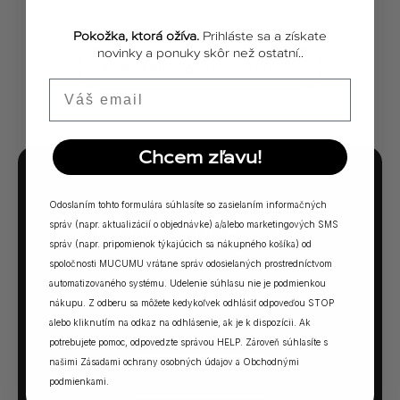
Pokožka, ktorá ožíva.
Prihláste sa a získate
novinky a ponuky skôr než ostatní..
ZOBRAZIŤ VŠETKY PRÍBEHY
Email
Chcem zľavu!
MUCUMU KVÍZ
Odoslaním tohto formulára súhlasíte so zasielaním informačných
Ktorá vôňa Vám
správ (napr. aktualizácií o objednávke) a/alebo marketingových SMS
správ (napr. pripomienok týkajúcich sa nákupného košíka) od
sadne?
spoločnosti MUCUMU vrátane správ odosielaných prostredníctvom
automatizovaného systému. Udelenie súhlasu nie je podmienkou
5 otázok. Jedna odpoveď. Vaša ideálna MUCUMU
nákupu. Z odberu sa môžete kedykoľvek odhlásiť odpoveďou STOP
vôňa.
alebo kliknutím na odkaz na odhlásenie, ak je k dispozícii. Ak
potrebujete pomoc, odpovedzte správou HELP. Zároveň súhlasíte s
našimi
Zásadami ochrany osobných údajov
a
Obchodnými
SPUSTIŤ KVÍZ →
podmienkami
.