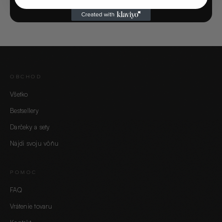
OBCHOD
Všetko
Bestsellery
Darčeky a sety
Nájdi svoju vôňu
POMOC
FAQ
Vrátenie tovaru