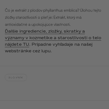
Hair & Body Mist
SOLEILLE
L´AMOUR
€29,90
€24,90
Čo je extrakt z plodov phyllanthus emblica? Úlohou tejto
Hand Cream Serum
zložky starostlivosti o pleť je: Extrakt, ktorý má
Nail Oil
antioxidačné a upokojujúce vlastnosti.
MUCUMU
MUCUMU
Candle
Essentials set
Ďalšie ingrediencie, zložky, skratky a
Candles
ROUGE
L´AMOUR
významy v kozmetike a starostlivosti o telo
€24,90
€38,90
Sety
nájdete TU
. Prípadne vyhľadaje na našej
webstránke cez lupu.
MUCUMU
MUCUMU
Hair & Body Mist
Hand Cream Serum
L´AMOUR
L´AMOUR
€24,90
€12,90
SOLEILLE
SLOVNÍK
L'AMOUR
ROUGE
CASHMERE