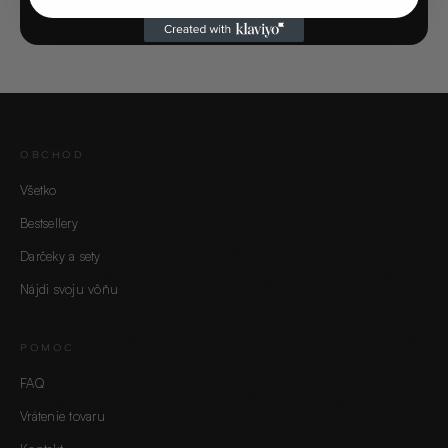
OBCHOD
Všetko
Bestsellery
Darčeky a sety
Nájdi svoju vôňu
POMOC
FAQ
Vrátenie tovaru