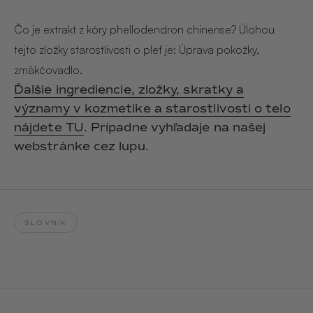
Hair & Body Mist
SOLEILLE
L´AMOUR
€29,90
€24,90
Čo je extrakt z kôry phellodendron chinense? Úlohou
Hand Cream Serum
tejto zložky starostlivosti o pleť je: Úprava pokožky,
Nail Oil
zmäkčovadlo.
MUCUMU
MUCUMU
Candle
Essentials set
Ďalšie ingrediencie, zložky, skratky a
Candles
ROUGE
L´AMOUR
významy v kozmetike a starostlivosti o telo
€24,90
€38,90
Sety
nájdete TU
. Prípadne vyhľadaje na našej
webstránke cez lupu.
MUCUMU
MUCUMU
Hair & Body Mist
Hand Cream Serum
L´AMOUR
L´AMOUR
€24,90
€12,90
SOLEILLE
SLOVNÍK
L'AMOUR
ROUGE
CASHMERE