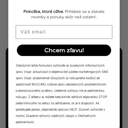
Pokožka, ktorá ožíva.
Prihláste sa a získate
novinky a ponuky skôr než ostatní..
ZOBRAZIŤ VŠETKY PRÍBEHY
Email
Chcem zľavu!
MUCUMU KVÍZ
Odoslaním tohto formulára súhlasíte so zasielaním informačných
Ktorá vôňa Vám
správ (napr. aktualizácií o objednávke) a/alebo marketingových SMS
správ (napr. pripomienok týkajúcich sa nákupného košíka) od
sadne?
spoločnosti MUCUMU vrátane správ odosielaných prostredníctvom
automatizovaného systému. Udelenie súhlasu nie je podmienkou
5 otázok. Jedna odpoveď. Vaša ideálna MUCUMU
nákupu. Z odberu sa môžete kedykoľvek odhlásiť odpoveďou STOP
vôňa.
alebo kliknutím na odkaz na odhlásenie, ak je k dispozícii. Ak
potrebujete pomoc, odpovedzte správou HELP. Zároveň súhlasíte s
našimi
Zásadami ochrany osobných údajov
a
Obchodnými
SPUSTIŤ KVÍZ →
podmienkami
.