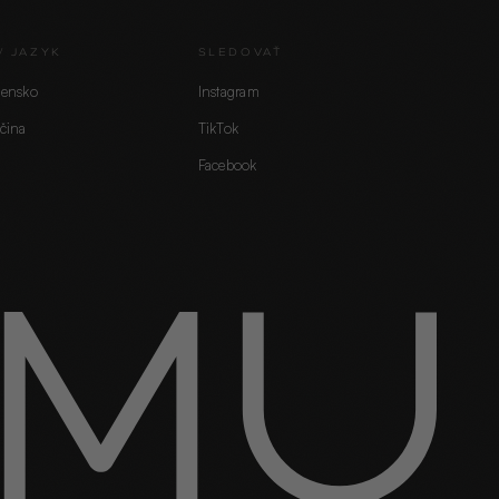
/ JAZYK
SLEDOVAŤ
vensko
Instagram
čina
TikTok
Facebook