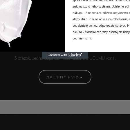
spoločnosti MUCUMU vrátane správ odosi
automatizovaného systému. Udelenie súh
nákupu. Z odberu sa môžete kedykoľvek
alebo kliknutím na odkaz na odhlásenie, a
potrebujete pomoc, odpovedzte správou H
našimi
Zásadami ochrany osobných údaj
MUCUMU KVÍZ
podmienkami
.
Ktorá vôňa Vám sadne?
5 otázok. Jedna odpoveď. Vaša ideálna MUCUMU vôňa.
SPUSTIŤ KVÍZ →