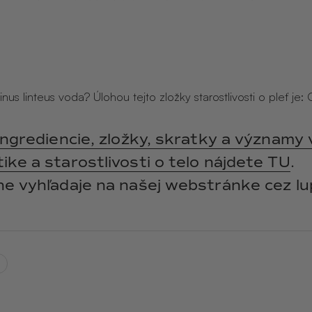
y
ANGĒLIQUE
jasmín · labdanum ·
vanilka
inus linteus voda? Úlohou tejto zložky starostlivosti o pleť je
ingrediencie, zložky, skratky a významy 
ke a starostlivosti o telo nájdete TU
.
ne vyhľadaje na našej webstránke cez lu