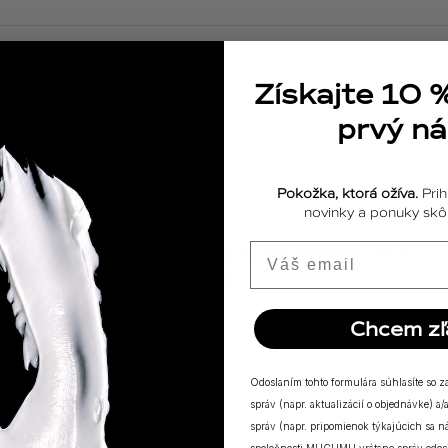
Získajte 10 
prvý n
Pokožka, ktorá ožíva.
Prih
novinky a ponuky skôr
ODPOVEDE
18.04.2025
Výživové doplnky a vitamíny pre
Email
posilnenie imunity
Chcem zľ
ZOBRAZIŤ VŠETKY PRÍBEHY
Odoslaním tohto formulára súhlasíte so 
správ (napr. aktualizácií o objednávke) 
správ (napr. pripomienok týkajúcich sa 