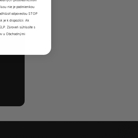
elaných prostredníctvom
lasu nie je podmienkou
 odhlásiť odpoveďou STOP
k je k dispozícii. Ak
ELP. Zároveň súhlasíte s
ov
a
Obchodnými