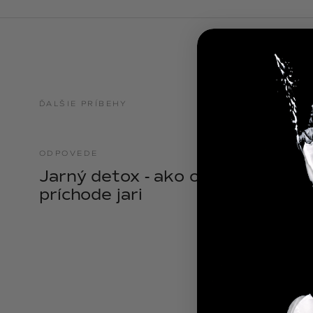
NOIX
ANGĒLIQUE
ĎALŠIE PRÍBEHY
ODPOVEDE
21.04.2025
Jarný detox - ako očistiť telo pri
príchode jari