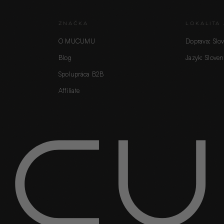
ZNAČKA
LOKALITA 
O MUCUMU
Doprava: Slo
Blog
Jazyk: Sloven
Spolupráca B2B
Affiliate