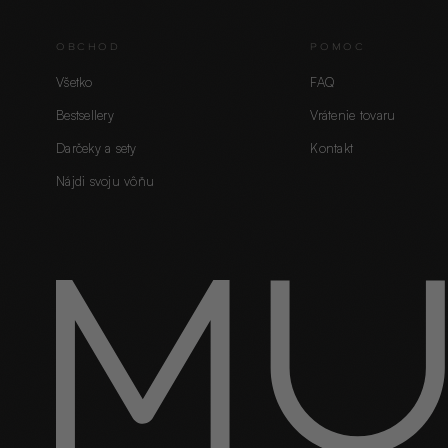
OBCHOD
POMOC
Všetko
FAQ
Bestsellery
Vrátenie tovaru
Darčeky a sety
Kontakt
Nájdi svoju vôňu