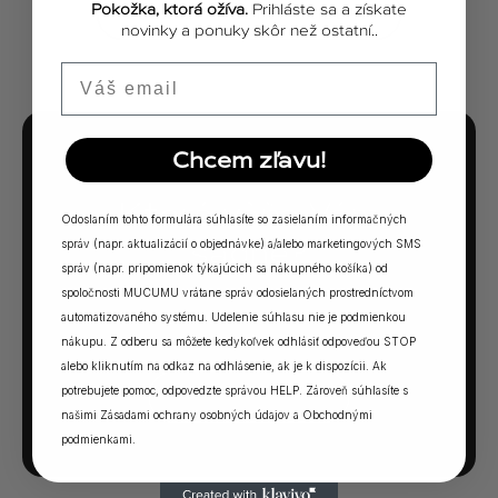
Pokožka, ktorá ožíva.
Prihláste sa a získate
ZOBRAZIŤ VŠETKY PRÍBEHY
novinky a ponuky skôr než ostatní..
Email
Chcem zľavu!
MUCUMU KVÍZ
Ktorá vôňa Vám
Odoslaním tohto formulára súhlasíte so zasielaním informačných
sadne?
správ (napr. aktualizácií o objednávke) a/alebo marketingových SMS
správ (napr. pripomienok týkajúcich sa nákupného košíka) od
spoločnosti MUCUMU vrátane správ odosielaných prostredníctvom
5 otázok. Jedna odpoveď. Vaša ideálna MUCUMU
automatizovaného systému. Udelenie súhlasu nie je podmienkou
vôňa.
nákupu. Z odberu sa môžete kedykoľvek odhlásiť odpoveďou STOP
alebo kliknutím na odkaz na odhlásenie, ak je k dispozícii. Ak
potrebujete pomoc, odpovedzte správou HELP. Zároveň súhlasíte s
SPUSTIŤ KVÍZ →
našimi
Zásadami ochrany osobných údajov
a
Obchodnými
podmienkami
.