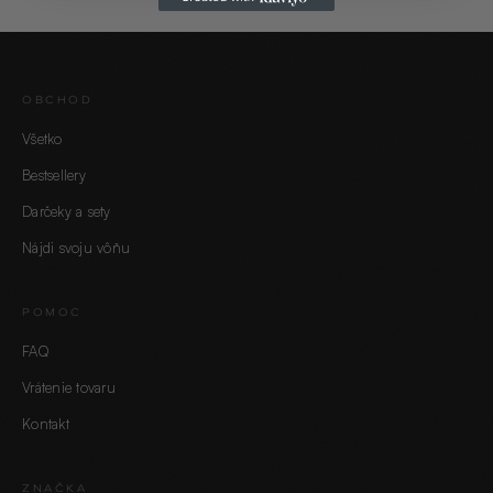
OBCHOD
Všetko
Bestsellery
Darčeky a sety
Nájdi svoju vôňu
POMOC
FAQ
Vrátenie tovaru
Kontakt
ZNAČKA