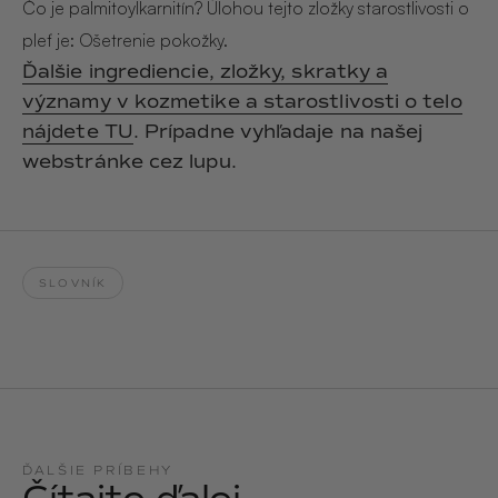
Hair & Body Mist
Čo je palmitoylkarnitín? Úlohou tejto zložky starostlivosti o
SOLEILLE
L´AMOUR
pleť je: Ošetrenie pokožky.
€29,90
€24,90
Hand Cream Serum
Ďalšie ingrediencie, zložky, skratky a
významy v kozmetike a starostlivosti o telo
Nail Oil
MUCUMU
MUCUMU
nájdete TU
. Prípadne vyhľadaje na našej
Candle
Essentials set
Candles
ROUGE
L´AMOUR
webstránke cez lupu.
€24,90
€38,90
Sety
MUCUMU
MUCUMU
Hair & Body Mist
Hand Cream Serum
SLOVNÍK
L´AMOUR
L´AMOUR
€24,90
€12,90
SOLEILLE
L'AMOUR
ROUGE
CASHMERE
ĎALŠIE PRÍBEHY