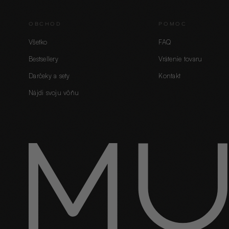
OBCHOD
POMOC
Všetko
FAQ
Bestsellery
Vrátenie tovaru
Darčeky a sety
Kontakt
Nájdi svoju vôňu