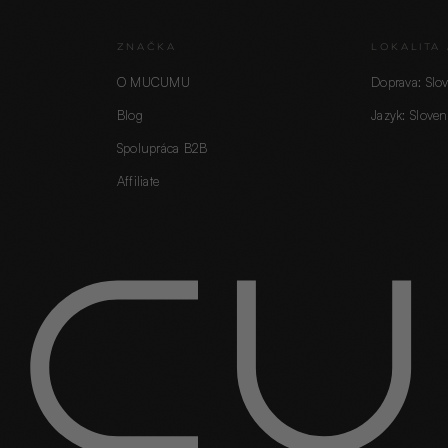
ZNAČKA
LOKALITA 
O MUCUMU
Doprava: Slo
Blog
Jazyk: Sloven
Spolupráca B2B
Affiliate