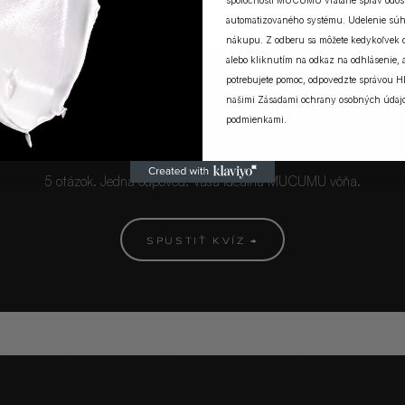
spoločnosti MUCUMU vrátane správ odosi
automatizovaného systému. Udelenie súh
nákupu. Z odberu sa môžete kedykoľvek
alebo kliknutím na odkaz na odhlásenie, a
potrebujete pomoc, odpovedzte správou H
našimi
Zásadami ochrany osobných údaj
MUCUMU KVÍZ
podmienkami
.
Ktorá vôňa Vám sadne?
5 otázok. Jedna odpoveď. Vaša ideálna MUCUMU vôňa.
SPUSTIŤ KVÍZ →