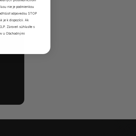
elaných prostredníctvom
lasu nie je podmienkou
 odhlásiť odpoveďou STOP
k je k dispozícii. Ak
ELP. Zároveň súhlasíte s
ov
a
Obchodnými