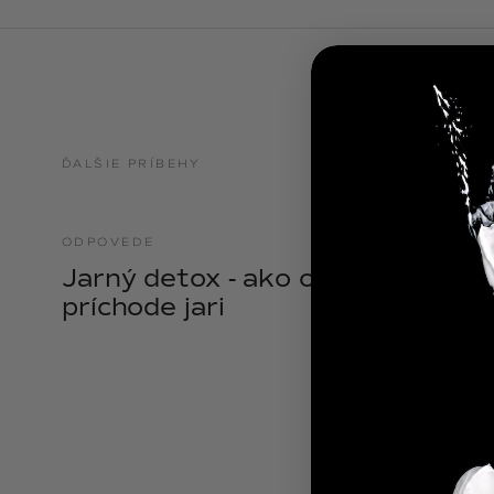
NOIX
ANGĒLIQUE
ĎALŠIE PRÍBEHY
ODPOVEDE
21.04.2025
Jarný detox - ako očistiť telo pri
príchode jari