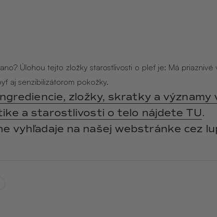
y
ANGĒLIQUE
jasmín · labdanum ·
vanilka
no? Úlohou tejto zložky starostlivosti o pleť je: Má priaznivé v
yť aj senzibilizátorom pokožky.
ingrediencie, zložky, skratky a významy 
ke a starostlivosti o telo nájdete TU
.
ne vyhľadaje na našej webstránke cez lu