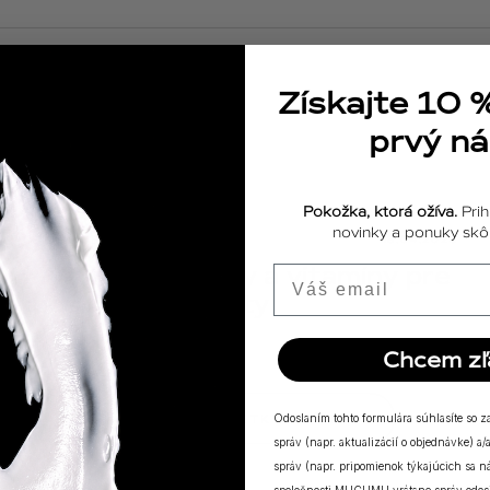
Získajte 10 
prvý n
Pokožka, ktorá ožíva.
Prih
novinky a ponuky skôr
ODPOVEDE
18.04.2025
Výživové doplnky a vitamíny pre
Email
posilnenie imunity
Chcem zľ
ZOBRAZIŤ VŠETKY PRÍBEHY
Odoslaním tohto formulára súhlasíte so 
správ (napr. aktualizácií o objednávke) 
správ (napr. pripomienok týkajúcich sa 