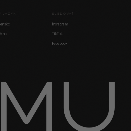
/ JAZYK
SLEDOVAŤ
vensko
Instagram
čina
TikTok
Facebook