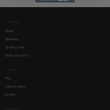
OBCHOD
Všetko
Bestsellery
Darčeky a sety
Nájdi svoju vôňu
POMOC
FAQ
Vrátenie tovaru
Kontakt
ZNAČKA