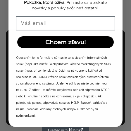
Pokožka, ktorá ožíva.
Prihláste sa a získate
ZOBRAZIŤ VŠETKY PRÍBEHY
novinky a ponuky skôr než ostatní..
Email
Chcem zľavu!
MUCUMU KVÍZ
Ktorá vôňa Vám
Odoslaním tohto formulára súhlasíte so zasielaním informačných
sadne?
správ (napr. aktualizácií o objednávke) a/alebo marketingových SMS
správ (napr. pripomienok týkajúcich sa nákupného košíka) od
spoločnosti MUCUMU vrátane správ odosielaných prostredníctvom
5 otázok. Jedna odpoveď. Vaša ideálna MUCUMU
automatizovaného systému. Udelenie súhlasu nie je podmienkou
vôňa.
nákupu. Z odberu sa môžete kedykoľvek odhlásiť odpoveďou STOP
alebo kliknutím na odkaz na odhlásenie, ak je k dispozícii. Ak
potrebujete pomoc, odpovedzte správou HELP. Zároveň súhlasíte s
SPUSTIŤ KVÍZ →
našimi
Zásadami ochrany osobných údajov
a
Obchodnými
podmienkami
.