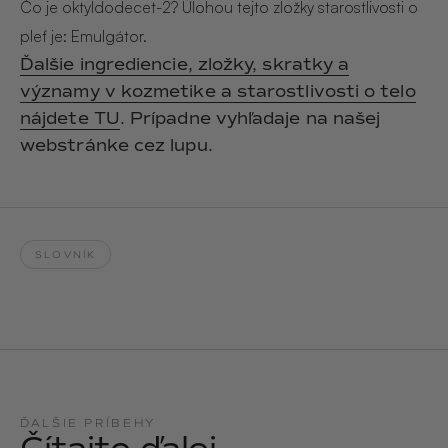
Hair & Body Mist
Čo je oktyldodecet-2? Úlohou tejto zložky starostlivosti o
SOLEILLE
L´AMOUR
pleť je: Emulgátor.
€29,90
€24,90
Hand Cream Serum
Ďalšie ingrediencie, zložky, skratky a
významy v kozmetike a starostlivosti o telo
Nail Oil
MUCUMU
MUCUMU
nájdete TU
. Prípadne vyhľadaje na našej
Candle
Essentials set
Candles
ROUGE
L´AMOUR
webstránke cez lupu.
€24,90
€38,90
Sety
MUCUMU
MUCUMU
Hair & Body Mist
Hand Cream Serum
SLOVNÍK
L´AMOUR
L´AMOUR
€24,90
€12,90
SOLEILLE
L'AMOUR
ROUGE
CASHMERE
ĎALŠIE PRÍBEHY