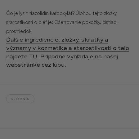
Hair & Body Mist
SOLEILLE
L´AMOUR
€29,90
€24,90
Čo je lyzín tiazolidín karboxylát? Úlohou tejto zložky
Hand Cream Serum
starostlivosti o pleť je: Ošetrovanie pokožky, čistiaci
Nail Oil
prostriedok.
MUCUMU
MUCUMU
Candle
Essentials set
Ďalšie ingrediencie, zložky, skratky a
Candles
ROUGE
L´AMOUR
významy v kozmetike a starostlivosti o telo
€24,90
€38,90
Sety
nájdete TU
. Prípadne vyhľadaje na našej
webstránke cez lupu.
MUCUMU
MUCUMU
Hair & Body Mist
Hand Cream Serum
L´AMOUR
L´AMOUR
€24,90
€12,90
SOLEILLE
SLOVNÍK
L'AMOUR
ROUGE
CASHMERE