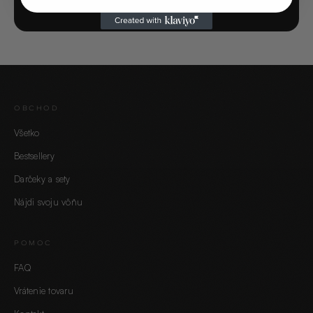
OBCHOD
Všetko
Bestsellery
Darčeky a sety
Nájdi svoju vôňu
POMOC
FAQ
Vrátenie tovaru