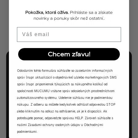
Pokožka, ktorá ožíva.
Prihláste sa a získate
novinky a ponuky skôr než ostatní..
ZOBRAZIŤ VŠETKY PRÍBEHY
Email
Chcem zľavu!
MUCUMU KVÍZ
Odoslaním tohto formulára súhlasíte so zasielaním informačných
Ktorá vôňa Vám
správ (napr. aktualizácií o objednávke) a/alebo marketingových SMS
správ (napr. pripomienok týkajúcich sa nákupného košíka) od
sadne?
spoločnosti MUCUMU vrátane správ odosielaných prostredníctvom
automatizovaného systému. Udelenie súhlasu nie je podmienkou
5 otázok. Jedna odpoveď. Vaša ideálna MUCUMU
nákupu. Z odberu sa môžete kedykoľvek odhlásiť odpoveďou STOP
vôňa.
alebo kliknutím na odkaz na odhlásenie, ak je k dispozícii. Ak
potrebujete pomoc, odpovedzte správou HELP. Zároveň súhlasíte s
našimi
Zásadami ochrany osobných údajov
a
Obchodnými
SPUSTIŤ KVÍZ →
podmienkami
.