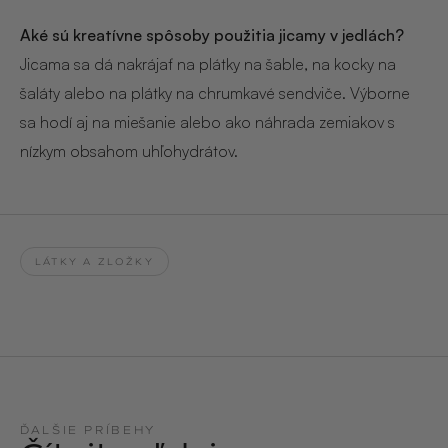
Aké sú kreatívne spôsoby použitia jicamy v jedlách?
Jicama sa dá nakrájať na plátky na šable, na kocky na
šaláty alebo na plátky na chrumkavé sendviče. Výborne
sa hodí aj na miešanie alebo ako náhrada zemiakov s
nízkym obsahom uhľohydrátov.
LÁTKY A ZLOŽKY
ĎALŠIE PRÍBEHY