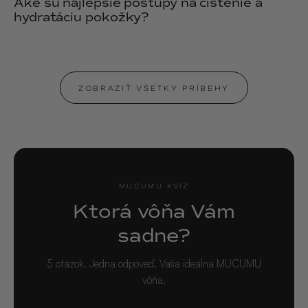
Aké sú najlepšie postupy na čistenie a
hydratáciu pokožky?
ZOBRAZIŤ VŠETKY PRÍBEHY
MUCUMU KVÍZ
Ktorá vôňa Vám
sadne?
5 otázok. Jedna odpoveď. Vaša ideálna MUCUMU
vôňa.