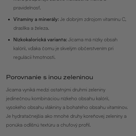
pravidelnosť.
Vitamíny a minerály:
Je dobrým zdrojom vitamínu C,
draslíka a železa.
Nízkokalorická varianta:
Jicama má nízky obsah
kalórií, vďaka čomu je skvelým občerstvením pri
regulácii hmotnosti.
Porovnanie s inou zeleninou
Jicama vyniká medzi ostatnými druhmi zeleniny
jedinečnou kombináciou nízkeho obsahu kalórií,
vysokého obsahu vlákniny a bohatého obsahu vitamínov.
Je hydratačnejšia ako mnohé druhy koreňovej zeleniny a
ponúka odlišnú textúru a chuťový profil.