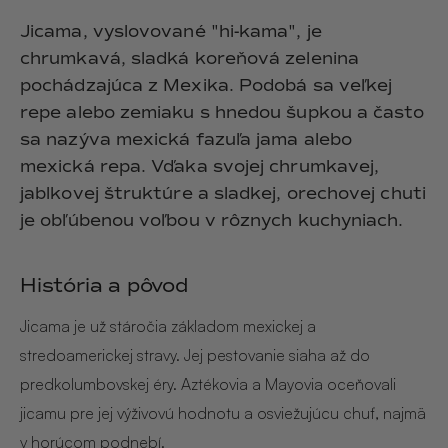
Jicama, vyslovované "hi-kama", je
chrumkavá, sladká koreňová zelenina
pochádzajúca z Mexika. Podobá sa veľkej
repe alebo zemiaku s hnedou šupkou a často
sa nazýva mexická fazuľa jama alebo
mexická repa. Vďaka svojej chrumkavej,
jablkovej štruktúre a sladkej, orechovej chuti
je obľúbenou voľbou v rôznych kuchyniach.
História a pôvod
Jicama je už stáročia základom mexickej a
stredoamerickej stravy. Jej pestovanie siaha až do
predkolumbovskej éry. Aztékovia a Mayovia oceňovali
jicamu pre jej výživovú hodnotu a osviežujúcu chuť, najmä
v horúcom podnebí.