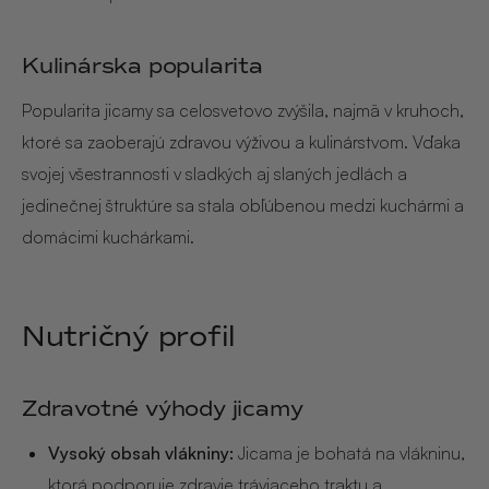
Kulinárska popularita
Popularita jicamy sa celosvetovo zvýšila, najmä v kruhoch,
ktoré sa zaoberajú zdravou výživou a kulinárstvom. Vďaka
svojej všestrannosti v sladkých aj slaných jedlách a
jedinečnej štruktúre sa stala obľúbenou medzi kuchármi a
domácimi kuchárkami.
Nutričný profil
Zdravotné výhody jicamy
Vysoký obsah vlákniny:
Jicama je bohatá na vlákninu,
ktorá podporuje zdravie tráviaceho traktu a