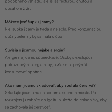
podobného vzhľadu, ale líši sa textúrou, chuťou a
obsahom živín.
Môžete jesť šupku jicamy?
Nie, šupka jicamy je tvrdá a nejedlá. Pred konzumáciou
dužiny zeleniny by sa mala olúpať.
Súvisia s jicamou nejaké alergie?
Alergie na jicamu sú zriedkavé. Osoby s existujúcimi
potravinovými alergiami by ju však mali prvýkrát
konzumovať opatrne.
Ako mám jicamu skladovať, aby zostala čerstvá?
Skladujte jicamu na chladnom a suchom mieste. Po
rozkrojení ju zabaľte do igelitu a uložte do chladničky, aby
sa zachovala jej čerstvosť.