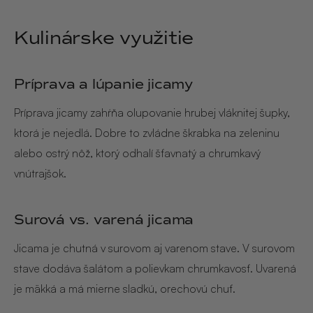
Kulinárske využitie
Príprava a lúpanie jicamy
Príprava jicamy zahŕňa olupovanie hrubej vláknitej šupky,
ktorá je nejedlá. Dobre to zvládne škrabka na zeleninu
alebo ostrý nôž, ktorý odhalí šťavnatý a chrumkavý
vnútrajšok.
Surová vs. varená jicama
Jicama je chutná v surovom aj varenom stave. V surovom
stave dodáva šalátom a polievkam chrumkavosť. Uvarená
je mäkká a má mierne sladkú, orechovú chuť.