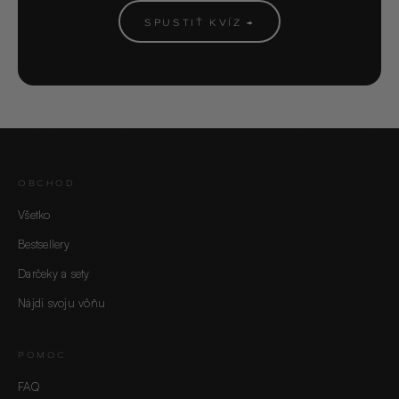
SPUSTIŤ KVÍZ →
OBCHOD
Všetko
Bestsellery
Darčeky a sety
Nájdi svoju vôňu
POMOC
FAQ