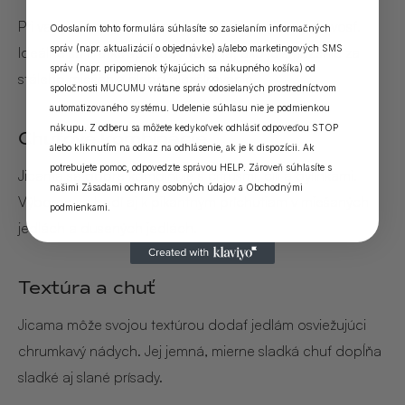
Pri varení jicamy je najlepšie zachovať jej chrumkavosť.
Odoslaním tohto formulára súhlasíte so zasielaním informačných
správ (napr. aktualizácií o objednávke) a/alebo marketingových SMS
Ideálne sú krátke spôsoby varenia, ako je smaženie za
správ (napr. pripomienok týkajúcich sa nákupného košíka) od
stáleho miešania alebo blanšírovanie.
spoločnosti MUCUMU vrátane správ odosielaných prostredníctvom
automatizovaného systému. Udelenie súhlasu nie je podmienkou
nákupu. Z odberu sa môžete kedykoľvek odhlásiť odpoveďou STOP
Chuťové kombinácie
alebo kliknutím na odkaz na odhlásenie, ak je k dispozícii. Ak
potrebujete pomoc, odpovedzte správou HELP. Zároveň súhlasíte s
Jicama sa dobre kombinuje s citrusmi, čili a bylinkami.
našimi
Zásadami ochrany osobných údajov
a
Obchodnými
Výborne sa hodí aj k pikantným príchutiam v miešaných
podmienkami
.
jedlách a dusených jedlách.
Textúra a chuť
Jicama môže svojou textúrou dodať jedlám osviežujúci
chrumkavý nádych. Jej jemná, mierne sladká chuť dopĺňa
sladké aj slané prísady.