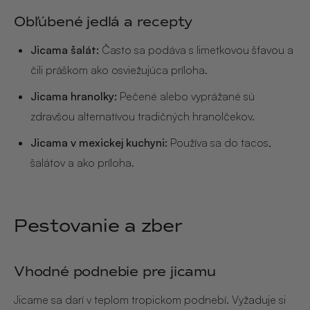
Obľúbené jedlá a recepty
Jicama šalát:
Často sa podáva s limetkovou šťavou a
čili práškom ako osviežujúca príloha.
Jicama hranolky:
Pečené alebo vyprážané sú
zdravšou alternatívou tradičných hranolčekov.
Jicama v mexickej kuchyni:
Používa sa do tacos,
šalátov a ako príloha.
Pestovanie a zber
Vhodné podnebie pre jicamu
Jicame sa darí v teplom tropickom podnebí. Vyžaduje si